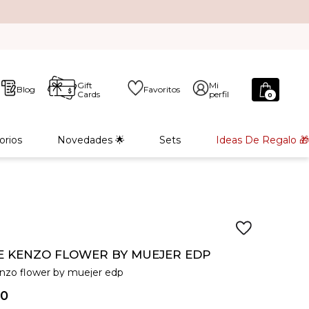
Gift
Mi
Blog
Favoritos
Cards
perfil
0
orios
Novedades 🌟
Sets
Ideas De Regalo 🎁
 KENZO FLOWER BY MUEJER EDP
nzo flower by muejer edp
0