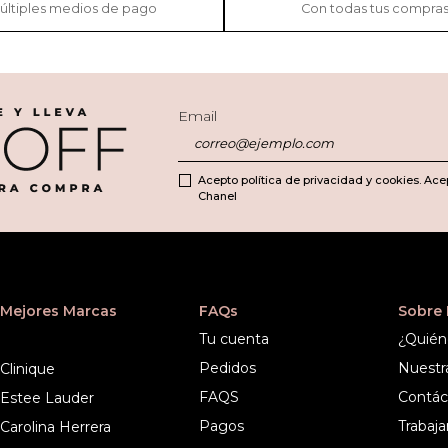
últiples medios de pago
Con todas tus compra
Email
Acepto política de privacidad y cookies. Ace
Chanel
Mejores Marcas
FAQs
Sobre
Tu cuenta
¿Quién
Pedidos
Nuestr
Clinique
FAQS
Contác
Estee Lauder
Pagos
Trabaja
Carolina Herrera