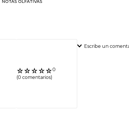
NOTAS OLFATIVAS
Escribe un comenta
Agregar coment
☆
☆
☆
☆
☆
0
Título
(0 comentarios)
Califica el product
★
★
★
★
★
Tu nombre