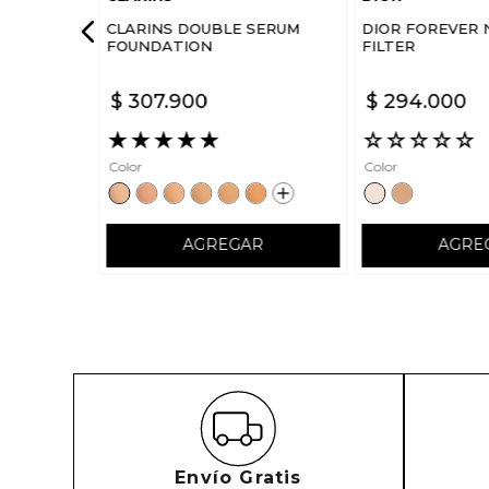
CLARINS DOUBLE SERUM
DIOR FOREVER 
FOUNDATION
FILTER
$
307
.
900
$
294
.
000
★
★
★
★
★
☆
☆
☆
☆
☆
Color
Color
AGREGAR
AGRE
Envío Gratis