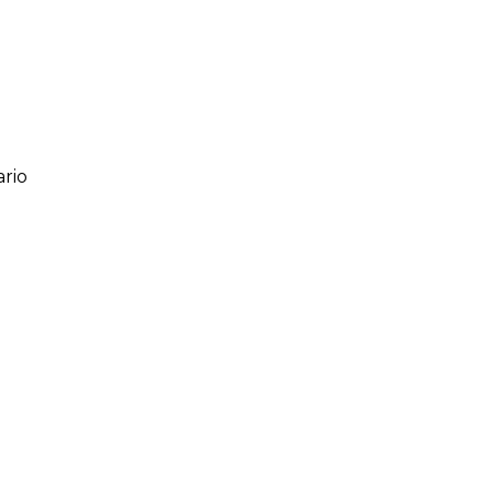
rio
ario
o de 1 a 5 estrellas