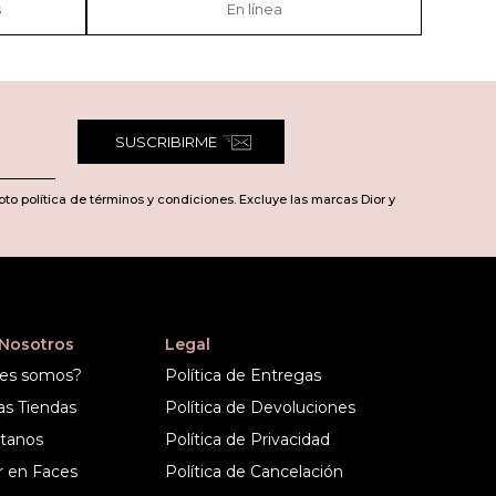
s
En línea
SUSCRIBIRME
pto política de términos y condiciones. Excluye las marcas Dior y
 Nosotros
Legal
es somos?
Política de Entregas
as Tiendas
Política de Devoluciones
tanos
Política de Privacidad
r en Faces
Política de Cancelación