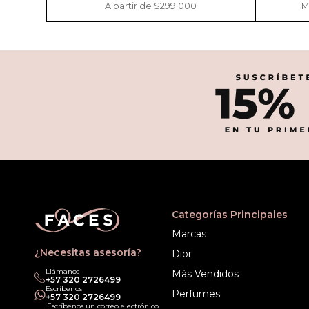
A partir de $299.000
M
Categorías Principales
Marcas
¿Necesitas asesoría?
Dior
Llámanos
Más Vendidos
‎+57 320 2726499
Escríbenos
Perfumes
‎+57 320 2726499
Escríbenos un correo electrónico