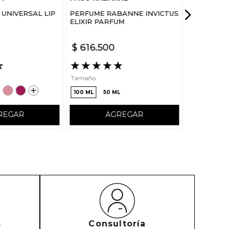
UNIVERSAL LIP
PERFUME RABANNE INVICTUS
ELIXIR PARFUM
$
616
.
500
☆
★
★
★
★
★
Tamaño
100 ML
50 ML
REGAR
AGREGAR
s
Consultoría