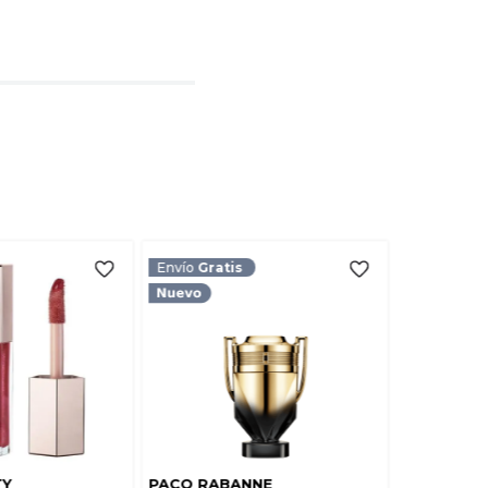
l
rio
TARIO
Envío
Gratis
TY
PACO RABANNE