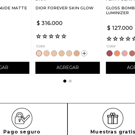
NUDE MATTE
DIOR FOREVER SKIN GLOW
GLOSS BOMB 
LUMINIZER
$
316
.
000
$
127
.
000
☆
☆
☆
☆
☆
☆
☆
☆
☆
Color
Color
GAR
AGREGAR
AG
Pago seguro
Muestras grati