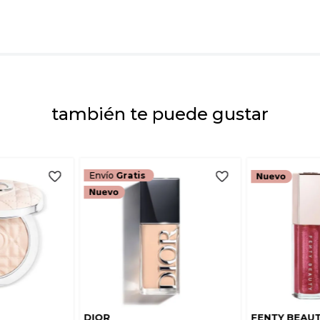
Dirección de emai
Escribe un comenta
también te puede gustar
ENVIAR COMEN
Envío
Gratis
DIOR
FENTY BEAU