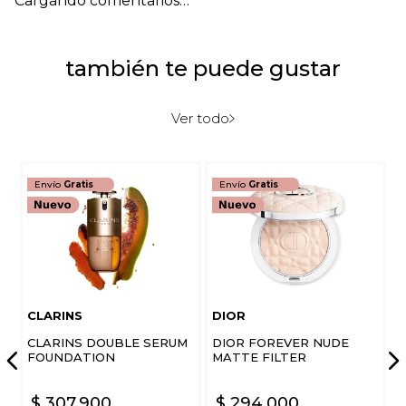
Cargando comentarios…
Título
también te puede gustar
Califica el producto de 1 a 5 estrellas
★
★
★
★
★
Ver todo
Tu nombre
Envío
Gratis
Envío
Gratis
Dirección de email
Escribe un comentario
CLARINS
DIOR
CLARINS DOUBLE SERUM
DIOR FOREVER NUDE
FOUNDATION
MATTE FILTER
$
307
.
900
$
294
.
000