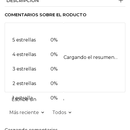
+
DESCRIPCIÓN
COMENTARIOS SOBRE EL RODUCTO
5 estrellas
0%
4 estrellas
0%
Cargando el resumen…
3 estrellas
0%
2 estrellas
0%
1 estrella
0%
Escribe un comentario
Más reciente
Todos
Agregar comentario