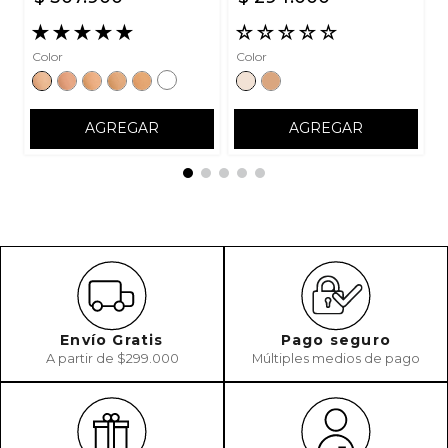
ENVIAR COMENTARIO
★
★
★
★
★
☆
☆
☆
☆
☆
Color
Color
AGREGAR
AGREGAR
Envío Gratis
Pago seguro
A partir de $299.000
Múltiples medios de pago