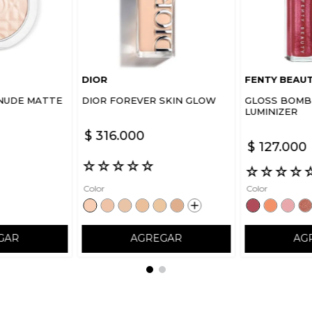
DIOR
FENTY BEAU
NUDE MATTE
DIOR FOREVER SKIN GLOW
GLOSS BOMB 
LUMINIZER
$
316
.
000
$
127
.
000
☆
☆
☆
☆
☆
☆
☆
☆
☆
Color
Color
GAR
AGREGAR
AG