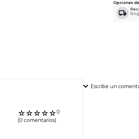
Opciones de
Rec
Bog
Escribe un comenta
Agregar coment
☆
☆
☆
☆
☆
0
Título
(0 comentarios)
Califica el product