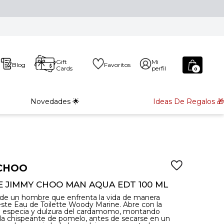
Gift
Mi
Blog
Favoritos
Cards
perfil
0
Novedades 🌟
Ideas De Regalos 🎁
CHOO
 JIMMY CHOO MAN AQUA EDT 100 ML
a de un hombre que enfrenta la vida de manera
ste Eau de Toilette Woody Marine. Abre con la
e especia y dulzura del cardamomo, montando
la chispeante de pomelo, antes de secarse en un