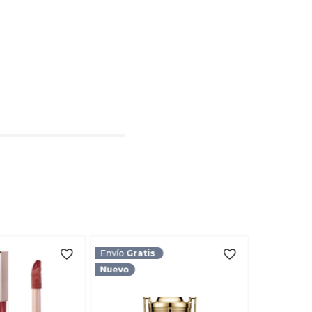
l
rio
TARIO
Envío
Gratis