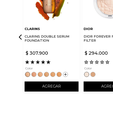
CLARINS
DIOR
CLARINS DOUBLE SERUM
DIOR FOREVER 
FOUNDATION
FILTER
$
307
.
900
$
294
.
000
★
★
★
★
★
☆
☆
☆
☆
☆
Color
Color
AGREGAR
AGRE