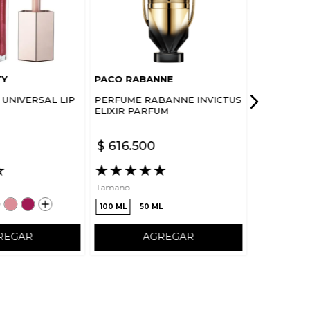
TY
PACO RABANNE
UNIVERSAL LIP
PERFUME RABANNE INVICTUS
ELIXIR PARFUM
$
616
.
500
☆
★
★
★
★
★
Tamaño
100 ML
50 ML
REGAR
AGREGAR