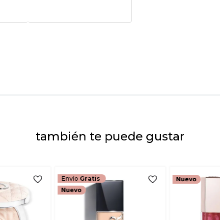
★
★
★
★
★
Tu nombre
Dirección de emai
Escribe un comenta
también te puede gustar
ENVIAR COMEN
Envío
Gratis