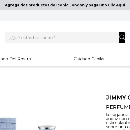
Agrega dos productos de Iconic London y paga uno Clic Aquí
¿Qué estás buscando?
dado Del Rostro
Cuidado Capilar
JIMMY 
PERFUME
la fraganci
audaz con e
estimulant
sobre una o