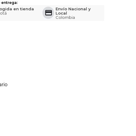
 entrega:
ogida en tienda
Envío Nacional y
otá
Local
Colombia
rio
ario
o de 1 a 5 estrellas