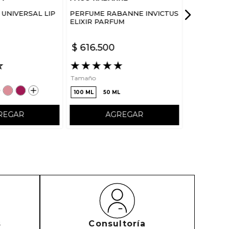
UNIVERSAL LIP
PERFUME RABANNE INVICTUS
ELIXIR PARFUM
$
616
.
500
☆
★
★
★
★
★
Tamaño
100 ML
50 ML
REGAR
AGREGAR
s
Consultoría