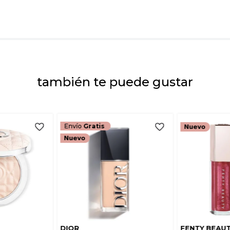
Dirección de emai
Escribe un comenta
también te puede gustar
ENVIAR COMEN
Envío
Gratis
DIOR
FENTY BEAU