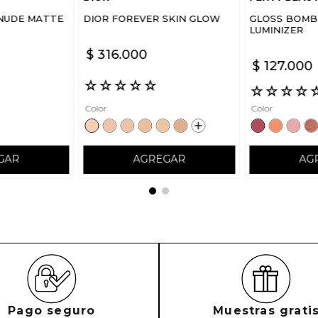
NUDE MATTE
DIOR FOREVER SKIN GLOW
GLOSS BOMB 
LUMINIZER
$
316
.
000
$
127
.
000
☆
☆
☆
☆
☆
☆
☆
☆
☆
Color
Color
GAR
AGREGAR
AG
Pago seguro
Muestras grati