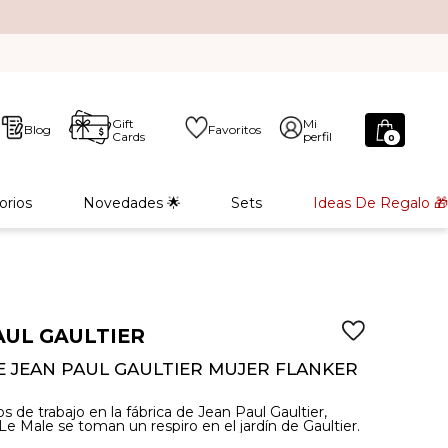
Gift
Mi
Blog
Favoritos
Cards
perfil
0
orios
Novedades 🌟
Sets
Ideas De Regalo 🎁
AUL GAULTIER
 JEAN PAUL GAULTIER MUJER FLANKER
os de trabajo en la fábrica de Jean Paul Gaultier,
Le Male se toman un respiro en el jardín de Gaultier.