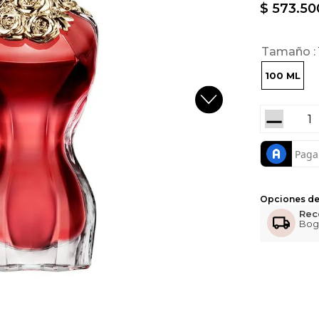
$
573
.
50
Tamaño
100 ML
－
Opciones de
Rec
Bog