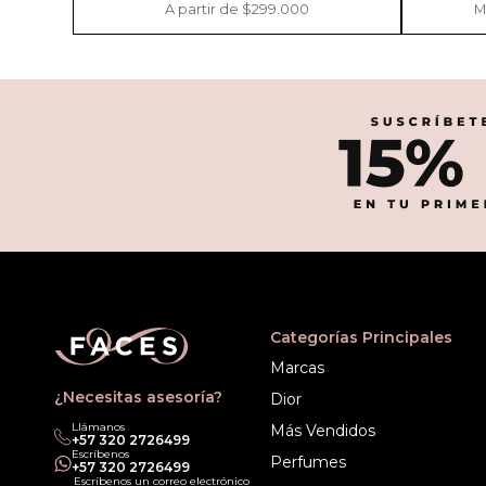
A partir de $299.000
M
Categorías Principales
Marcas
¿Necesitas asesoría?
Dior
Llámanos
Más Vendidos
‎+57 320 2726499
Escríbenos
Perfumes
‎+57 320 2726499
Escríbenos un correo electrónico