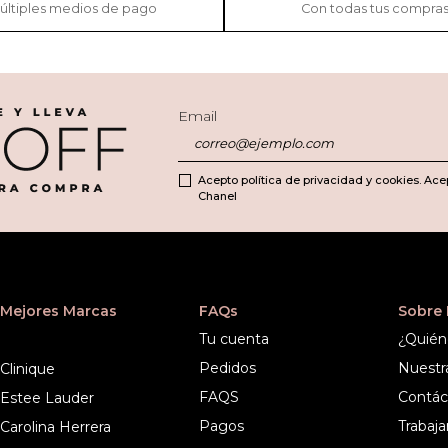
últiples medios de pago
Con todas tus compra
Email
Acepto política de privacidad y cookies. Ace
Chanel
Mejores Marcas
FAQs
Sobre
Tu cuenta
¿Quién
Pedidos
Nuestr
Clinique
FAQS
Contác
Estee Lauder
Pagos
Trabaja
Carolina Herrera