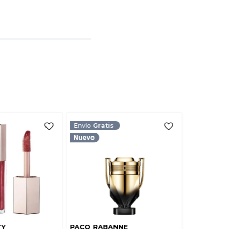
l
rio
TARIO
Envío
Gratis
TY
PACO RABANNE