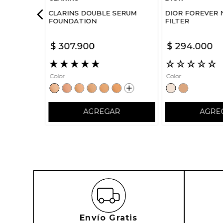
CLARINS DOUBLE SERUM
DIOR FOREVER 
FOUNDATION
FILTER
$
307
.
900
$
294
.
000
★
★
★
★
★
☆
☆
☆
☆
☆
Color
Color
AGREGAR
AGRE
Envío Gratis