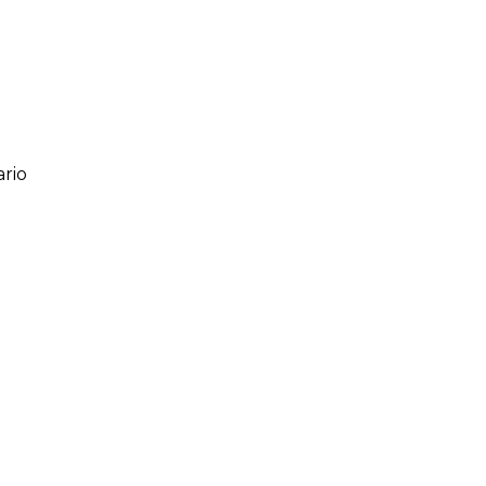
rio
ario
o de 1 a 5 estrellas