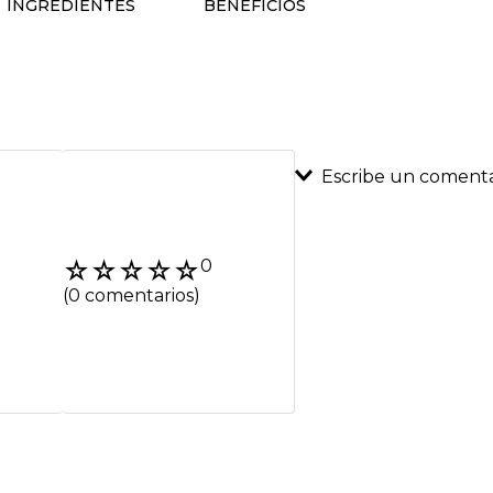
INGREDIENTES
BENEFICIOS
Escribe un comenta
Agregar coment
☆
☆
☆
☆
☆
0
Título
(0 comentarios)
Califica el product
★
★
★
★
★
Tu nombre