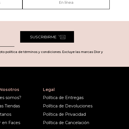
s
En línea
SUSCRIBIRME
pto política de términos y condiciones. Excluye las marcas Dior y
 Nosotros
Legal
es somos?
Política de Entregas
as Tiendas
Política de Devoluciones
tanos
Política de Privacidad
r en Faces
Política de Cancelación