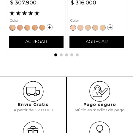
$
307
.
900
$
316
.
000
★
★
★
★
★
Color
Color
AGREGAR
AGREGAR
Envío Gratis
Pago seguro
A partir de $299.000
Múltiples medios de pago