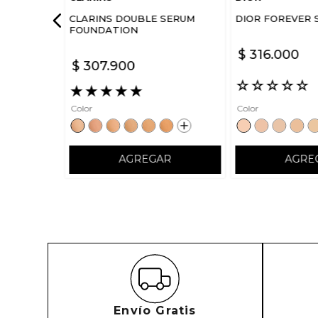
CLARINS DOUBLE SERUM
DIOR FOREVER 
FOUNDATION
$
316
.
000
$
307
.
900
☆
☆
☆
☆
☆
★
★
★
★
★
Color
Color
AGREGAR
AGRE
Envío Gratis