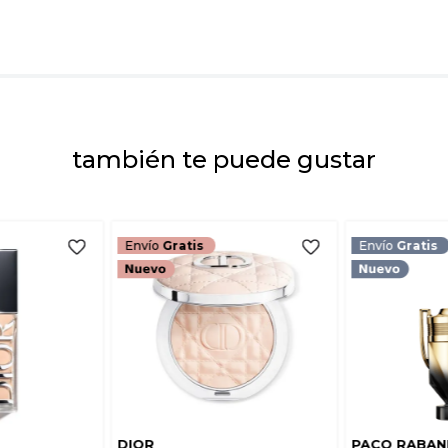
Dirección de emai
Escribe un comenta
también te puede gustar
ENVIAR COMEN
Envío
Gratis
Envío
Gratis
DIOR
PACO RABAN