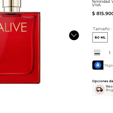
feminidad. 
VIVA.
$
815
.
90
Tamaño
80 ML
－
Opciones de
Rec
Bog