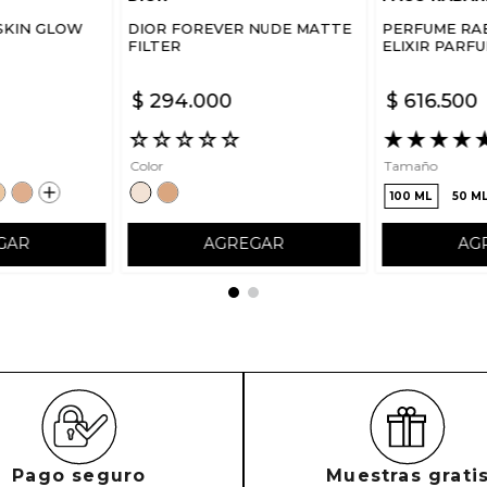
SKIN GLOW
DIOR FOREVER NUDE MATTE
PERFUME RA
FILTER
ELIXIR PARF
$
294
.
000
$
616
.
500
☆
☆
☆
☆
☆
★
★
★
★
Color
Tamaño
100 ML
50 M
GAR
AGREGAR
AG
Pago seguro
Muestras grati