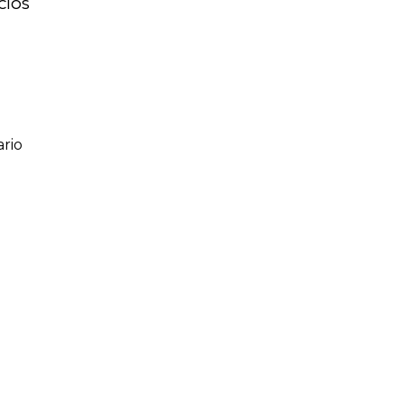
CIOS
rio
ario
o de 1 a 5 estrellas