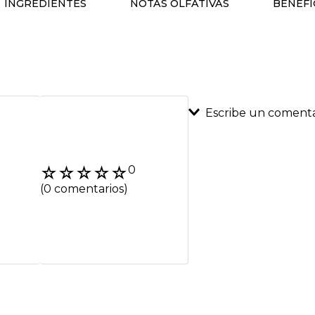
INGREDIENTES
NOTAS OLFATIVAS
BENEFI
Escribe un comenta
Agregar coment
☆
☆
☆
☆
☆
0
Título
(0 comentarios)
Califica el product
★
★
★
★
★
Tu nombre