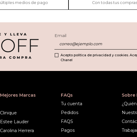
últiples medios de pago
Con todas tus compra
Email
Acepto política de privacidad y cookies. Ace
Chanel
Mejores Marcas
FAQs
Sobre
Tu cuenta
¿Quién
Pedidos
Nuestr
Clinique
FAQS
Contác
Estee Lauder
Pagos
Trabaja
Carolina Herrera