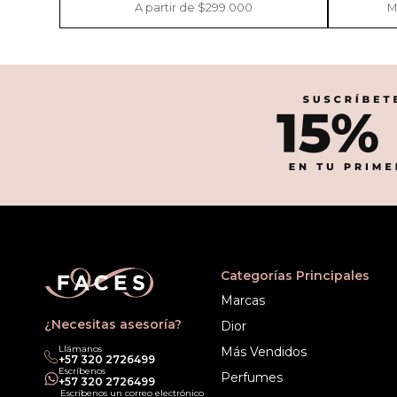
A partir de $299.000
M
Categorías Principales
Marcas
¿Necesitas asesoría?
Dior
Llámanos
Más Vendidos
‎+57 320 2726499
Escríbenos
Perfumes
‎+57 320 2726499
Escríbenos un correo electrónico