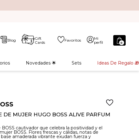
Gift
Mi
Blog
Favoritos
Cards
perfil
0
orios
Novedades 🌟
Sets
Ideas De Regalo 🎁
BOSS
 DE MUJER HUGO BOSS ALIVE PARFUM
BOSS cautivador que celebra la positividad y el
mujer BOSS. Flores frescas y cálidas, notas de
 base amaderada vibrante exudan fuerza y ​​