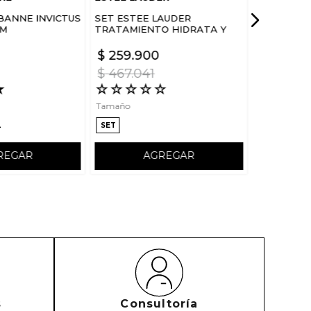
BANNE INVICTUS
SET ESTEE LAUDER
UM
TRATAMIENTO HIDRATA Y
FORTALECE ROSTRO DREAM
SKIN IN ONE SLEEP
$
259
.
900
$
467
.
041
★
☆
☆
☆
☆
☆
Tamaño
L
SET
REGAR
AGREGAR
s
Consultoría