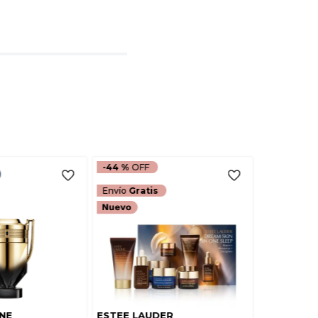
l
rio
TARIO
-
44 %
Envío
Gratis
NE
ESTEE LAUDER