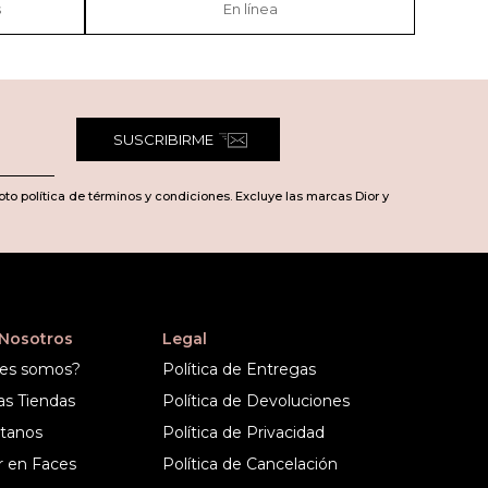
s
En línea
SUSCRIBIRME
pto política de términos y condiciones. Excluye las marcas Dior y
 Nosotros
Legal
es somos?
Política de Entregas
as Tiendas
Política de Devoluciones
tanos
Política de Privacidad
r en Faces
Política de Cancelación