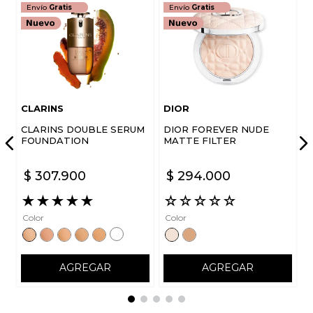
Envío
Gratis
Envío
Gratis
Escribe un comentario
CLARINS
DIOR
CLARINS DOUBLE SERUM
DIOR FOREVER NUDE
ENVIAR COMENTARIO
FOUNDATION
MATTE FILTER
$
307
.
900
$
294
.
000
★
★
★
★
★
☆
☆
☆
☆
☆
Color
Color
AGREGAR
AGREGAR