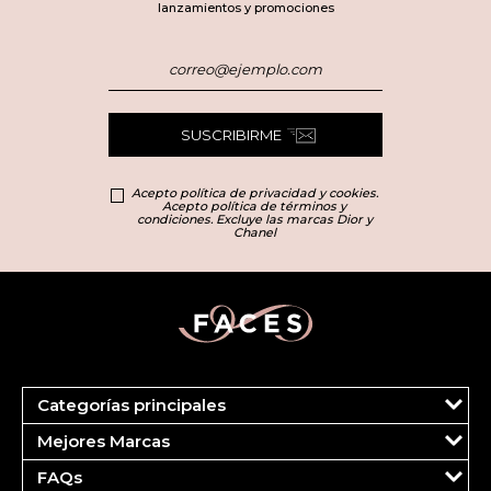
lanzamientos y promociones
SUSCRIBIRME
Acepto política de privacidad y cookies.
Acepto política de términos y
condiciones. Excluye las marcas Dior y
Chanel
Categorías principales
Marcas
Mejores Marcas
Dior
Clinique
Más Vendidos
FAQs
Estee Lauder
Fragancias