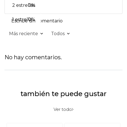
2 estrellas
0%
1 estrella
0%
Escribe un comentario
Más reciente
Todos
Agregar comentario
Título
No hay comentarios.
Califica el producto de 1 a 5 estrellas
★
★
★
★
★
también te puede gustar
Tu nombre
Ver todo
Dirección de email