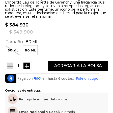
L'Interdit Eau de Toilette de Givenchy, una fragancia que
redefine la elegancia y te invita a romper las reglas con
sofisticación. Este perfume, un ícono de la perfumería
moderna, es una declaración de libertad para la mujer que
se atreve a ser ella misma.
$
384
.
930
$
549
.
900
Tamaño
80 ML
50 ML
80 ML
－
＋
AGREGAR
Opciones de entrega:
Recogida en tienda
Bogotá
Envío Nacional y Local
Colombia