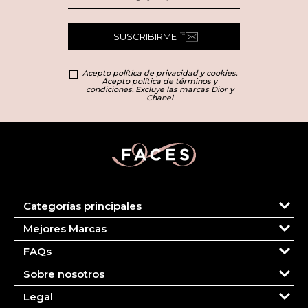
SUSCRIBIRME
Acepto política de privacidad y cookies.
Acepto política de términos y
condiciones. Excluye las marcas Dior y
Chanel
Categorías principales
Marcas
Mejores Marcas
Dior
Clinique
Más Vendidos
FAQs
Estee Lauder
Fragancias
Tu cuenta
Carolina Herrera
Maquillaje
Sobre nosotros
Pedidos
Ver todas las marcas
Cuidado del Rostro
¿Quiénes somos?
FAQS
Legal
Cuidado Corporal
Contáctanos
Pagos