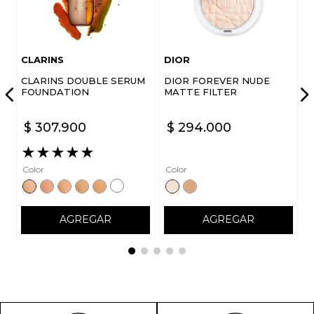
CLARINS
DIOR
CLARINS DOUBLE SERUM
DIOR FOREVER NUDE
FOUNDATION
MATTE FILTER
$
307
.
900
$
294
.
000
★
★
★
★
★
Color
Color
AGREGAR
AGREGAR