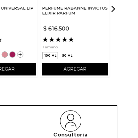
UNIVERSAL LIP
PERFUME RABANNE INVICTUS
ELIXIR PARFUM
$
616
.
500
☆
★
★
★
★
★
Tamaño
100 ML
50 ML
REGAR
AGREGAR
s
Consultoría