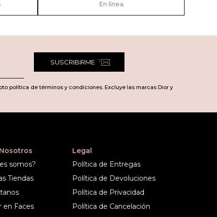
s
En línea
SUSCRIBIRME
pto política de términos y condiciones. Excluye las marcas Dior y
 Nosotros
Legal
es somos?
Política de Entregas
as Tiendas
Política de Devoluciones
tanos
Política de Privacidad
r en Faces
Política de Cancelación