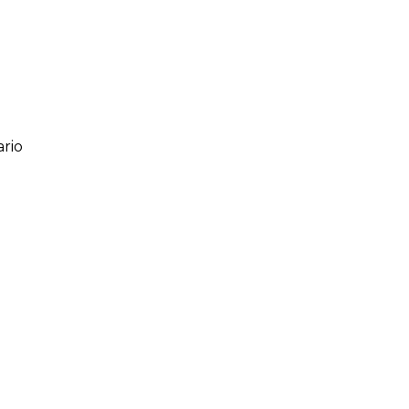
rio
ario
o de 1 a 5 estrellas