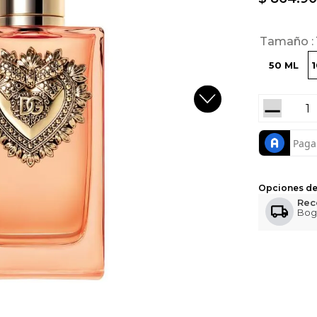
Tamaño
50 ML
－
Opciones de
Rec
Bog