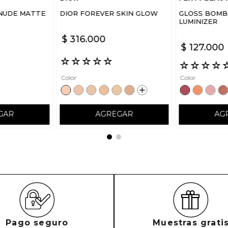
NUDE MATTE
DIOR FOREVER SKIN GLOW
GLOSS BOMB 
LUMINIZER
$
316
.
000
$
127
.
000
☆
☆
☆
☆
☆
☆
☆
☆
☆
Color
Color
GAR
AGREGAR
AG
Pago seguro
Muestras grati