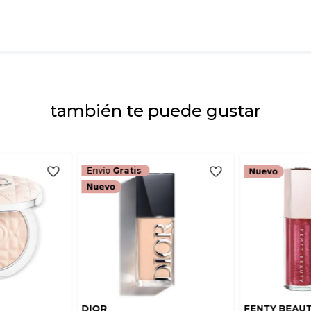
Dirección de emai
Escribe un comenta
también te puede gustar
ENVIAR COMEN
Envío
Gratis
DIOR
FENTY BEAU