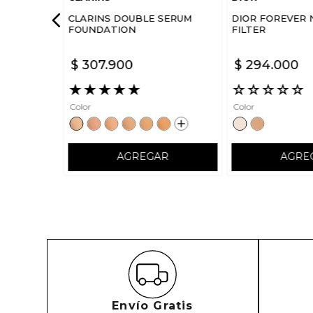
CLARINS DOUBLE SERUM
DIOR FOREVER 
FOUNDATION
FILTER
$
307
.
900
$
294
.
000
★
★
★
★
★
☆
☆
☆
☆
☆
Color
Color
AGREGAR
AGRE
Envío Gratis