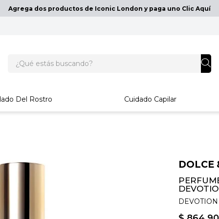
Agrega dos productos de Iconic London y paga uno Clic Aquí
¿Qué estás buscando?
dado Del Rostro
Cuidado Capilar
DOLCE 
PERFUME
DEVOTIO
DEVOTION 
$
864
.
90