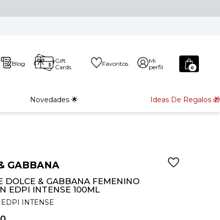
Gift
Mi
Blog
Favoritos
Cards
perfil
0
Novedades 🌟
Ideas De Regalos 🎁
& GABBANA
 DOLCE & GABBANA FEMENINO
N EDPI INTENSE 100ML
EDPI INTENSE
0