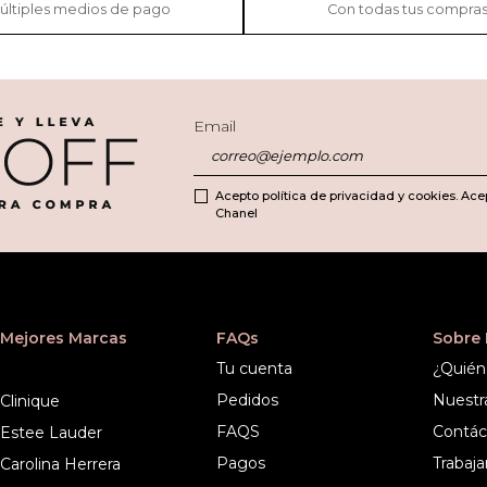
últiples medios de pago
Con todas tus compra
Email
Acepto política de privacidad y cookies. Ace
Chanel
Mejores Marcas
FAQs
Sobre
Tu cuenta
¿Quién
Pedidos
Nuestr
Clinique
FAQS
Contác
Estee Lauder
Pagos
Trabaja
Carolina Herrera