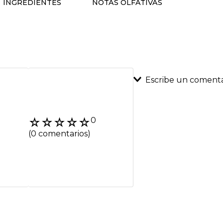
INGREDIENTES
NOTAS OLFATIVAS
Escribe un comenta
Agregar coment
☆
☆
☆
☆
☆
0
Título
(0 comentarios)
Califica el product
★
★
★
★
★
Tu nombre