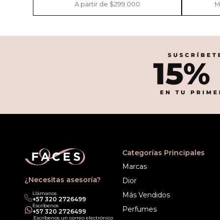
A partir de $299.000
M
Categorías Principales
Marcas
¿Necesitas asesoría?
Dior
Llámanos
Más Vendidos
‎+57 320 2726499
Escríbenos
Perfumes
‎+57 320 2726499
Escríbenos un correo electrónico