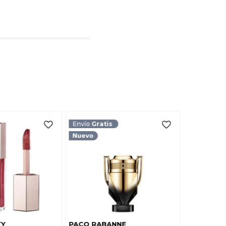
l
rio
TARIO
Envío
Gratis
TY
PACO RABANNE