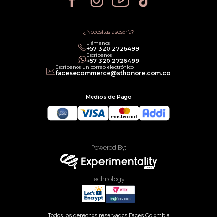
Política de Cancelación
Política de Promociones
Términos de Servicios
Política legal de Gift Cards
¿Necesitas asesoría?
Llámanos
‎+57 320 2726499
Escríbenos
‎+57 320 2726499
Escríbenos un correo electrónico
facesecommerce@sthonore.com.co
Medios de Pago
Powered By:
Technology:
Todos los derechos reservados Faces Colombia