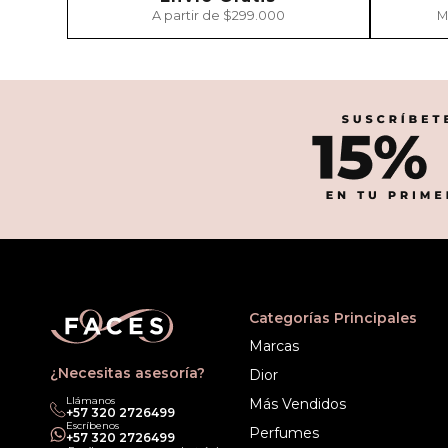
A partir de $299.000
M
Categorías Principales
Marcas
¿Necesitas asesoría?
Dior
Llámanos
Más Vendidos
‎+57 320 2726499
Escríbenos
Perfumes
‎+57 320 2726499