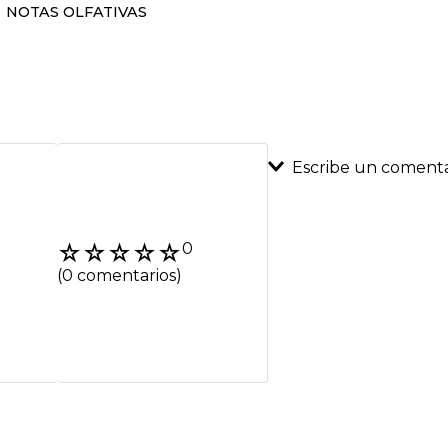
NOTAS OLFATIVAS
Escribe un comenta
Agregar coment
☆
☆
☆
☆
☆
0
Título
(0 comentarios)
Califica el product
★
★
★
★
★
Tu nombre