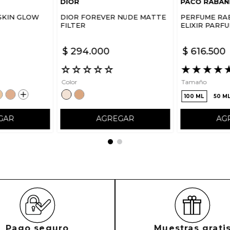
DIOR
PACO RABAN
SKIN GLOW
DIOR FOREVER NUDE MATTE
PERFUME RA
FILTER
ELIXIR PARF
$
294
.
000
$
616
.
500
☆
☆
☆
☆
☆
★
★
★
★
Color
Tamaño
100 ML
50 M
GAR
AGREGAR
AG
Pago seguro
Muestras grati