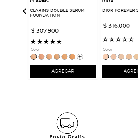
CLARINS
DIOR
CLARINS DOUBLE SERUM
DIOR FOREVER 
FOUNDATION
$
316
.
000
$
307
.
900
☆
☆
☆
☆
☆
★
★
★
★
★
Color
Color
AGREGAR
AGRE
Envío Gratis