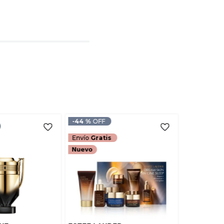
l
rio
TARIO
-
44 %
Envío
Gratis