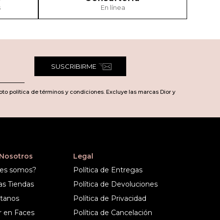
s
En línea
SUSCRIBIRME
pto política de términos y condiciones. Excluye las marcas Dior y
 Nosotros
Legal
es somos?
Política de Entregas
as Tiendas
Política de Devoluciones
tanos
Política de Privacidad
r en Faces
Política de Cancelación