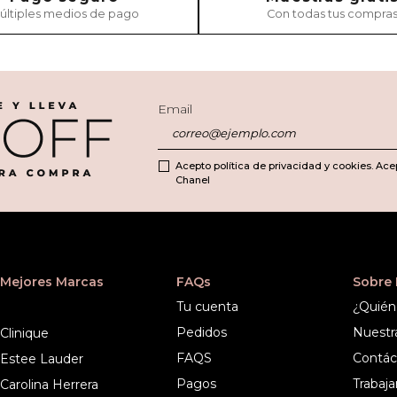
últiples medios de pago
Con todas tus compra
Email
Acepto política de privacidad y cookies. Ace
Chanel
Mejores Marcas
FAQs
Sobre
Tu cuenta
¿Quién
Pedidos
Nuestr
Clinique
FAQS
Contác
Estee Lauder
Pagos
Trabaja
Carolina Herrera