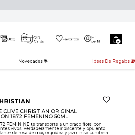
Gift
Mi
Blog
Favoritos
Cards
perfil
0
Novedades 🌟
Ideas De Regalos 🎁
CHRISTIAN
 CLIVE CHRISTIAN ORIGINAL
ION 1872 FEMENINO 50ML
72 FEMININE te transporte a un prado floral con
entes vivos. Verdaderamente iridiscente y opulento.
llante de rosa de mai, orquídea y jazmín se combina