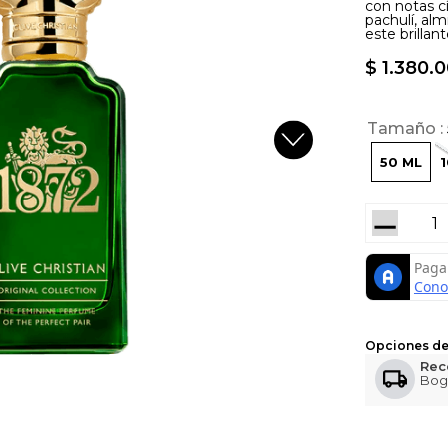
con notas c
pachulí, alm
este brillant
$
1
.
380
.
0
Tamaño
50 ML
－
Opciones de
Rec
Bog