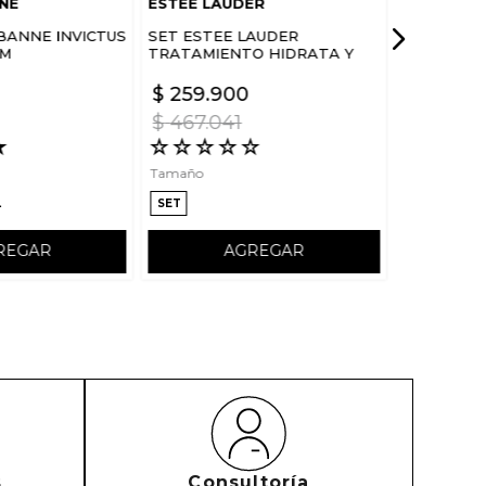
NE
ESTEE LAUDER
BANNE INVICTUS
SET ESTEE LAUDER
UM
TRATAMIENTO HIDRATA Y
FORTALECE ROSTRO DREAM
SKIN IN ONE SLEEP
$
259
.
900
$
467
.
041
★
☆
☆
☆
☆
☆
Tamaño
L
SET
REGAR
AGREGAR
s
Consultoría