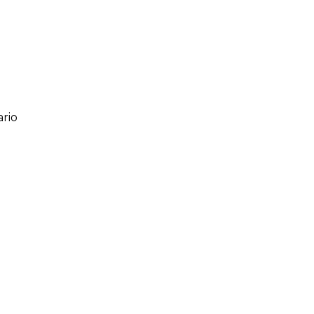
rio
ario
o de 1 a 5 estrellas