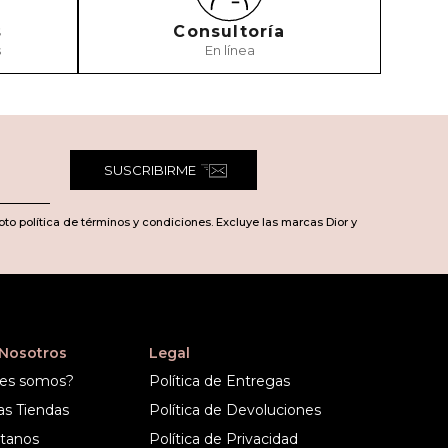
s
Consultoría
s
En línea
SUSCRIBIRME
pto política de términos y condiciones. Excluye las marcas Dior y
 Nosotros
Legal
es somos?
Política de Entregas
as Tiendas
Política de Devoluciones
tanos
Política de Privacidad