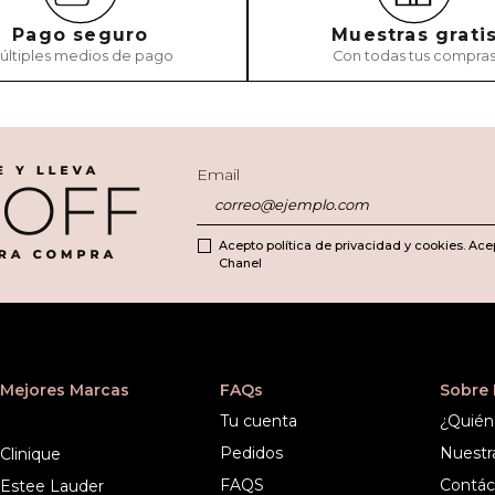
Pago seguro
Muestras grati
últiples medios de pago
Con todas tus compra
Email
Acepto política de privacidad y cookies. Ace
Chanel
Mejores Marcas
FAQs
Sobre
Tu cuenta
¿Quién
Pedidos
Nuestr
Clinique
FAQS
Contác
Estee Lauder