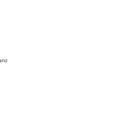
rio
ario
o de 1 a 5 estrellas