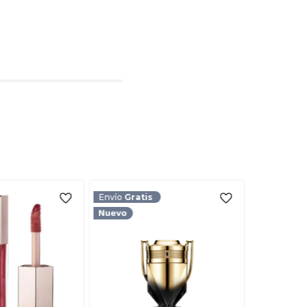
l
rio
TARIO
Envío
Gratis