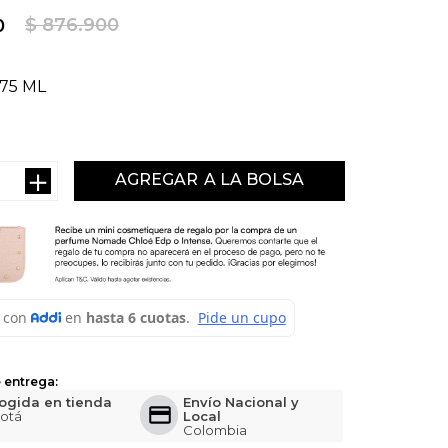
$
876
.
900
0
75 ML
＋
AGREGAR
 entrega:
ogida en tienda
Envío Nacional y
otá
Local
Colombia