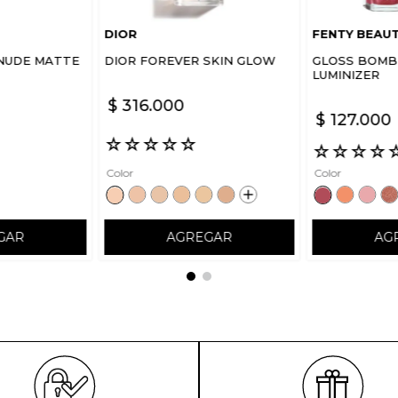
DIOR
FENTY BEAU
NUDE MATTE
DIOR FOREVER SKIN GLOW
GLOSS BOMB 
LUMINIZER
$
316
.
000
$
127
.
000
☆
☆
☆
☆
☆
☆
☆
☆
☆
Color
Color
GAR
AGREGAR
AG