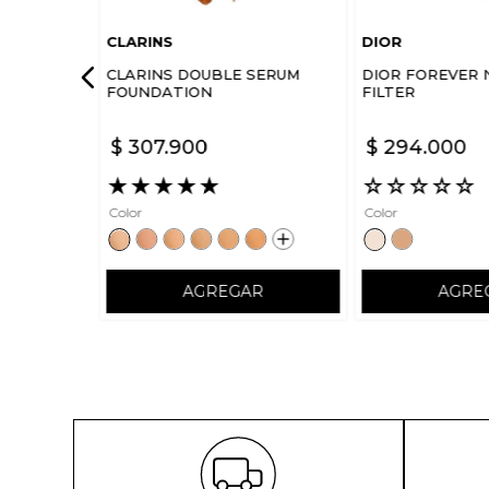
CLARINS
DIOR
CLARINS DOUBLE SERUM
DIOR FOREVER 
FOUNDATION
FILTER
$
307
.
900
$
294
.
000
★
★
★
★
★
☆
☆
☆
☆
☆
Color
Color
AGREGAR
AGRE