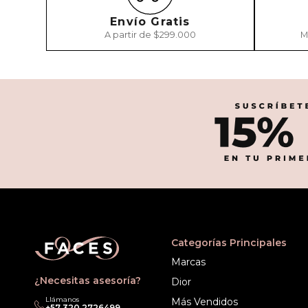
Envío Gratis
A partir de $299.000
M
Categorías Principales
Marcas
¿Necesitas asesoría?
Dior
Llámanos
Más Vendidos
‎+57 320 2726499