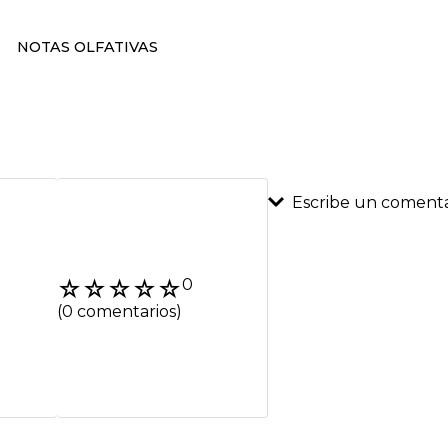
NOTAS OLFATIVAS
Escribe un comenta
Agregar coment
☆
☆
☆
☆
☆
0
Título
(0 comentarios)
Califica el product
★
★
★
★
★
Tu nombre