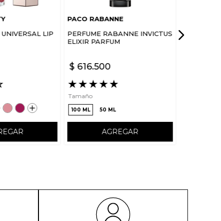
TY
PACO RABANNE
UNIVERSAL LIP
PERFUME RABANNE INVICTUS
ELIXIR PARFUM
$
616
.
500
☆
★
★
★
★
★
Tamaño
100 ML
50 ML
REGAR
AGREGAR