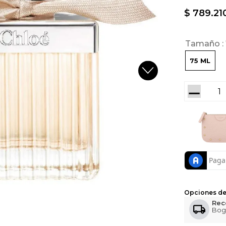
$
789
.
21
Tamaño
75 ML
－
Opciones de
Rec
Bog