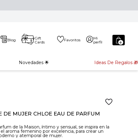
Gift
Mi
Blog
Favoritos
Cards
perfil
0
Novedades 🌟
Ideas De Regalos 🎁
 DE MUJER CHLOE EAU DE PARFUM
rfum de la Maison, íntimo y sensual, se inspira en la
, el aroma femenino por excelencia, para crear un
derno y atemporal de mujer.