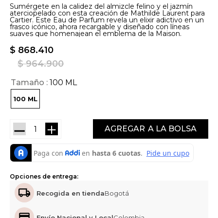
Sumérgete en la calidez del almizcle felino y el jazmín
aterciopelado con esta creación de Mathilde Laurent para
Cartier. Este Eau de Parfum revela un elixir adictivo en un
frasco icónico, ahora recargable y diseñado con líneas
suaves que homenajean el emblema de la Maison.
$
868
.
410
$
964
.
900
Tamaño
100 ML
100 ML
－
＋
AGREGAR
Opciones de entrega:
Recogida en tienda
Bogotá
Envío Nacional y Local
Colombia