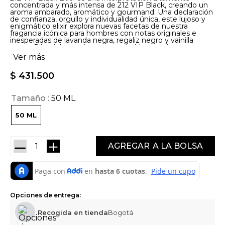
concentrada y más intensa de 212 VIP Black, creando un
aroma ambarado, aromático y gourmand. Una declaración
de confianza, orgullo y individualidad única, este lujoso y
enigmático elixir explora nuevas facetas de nuestra
fragancia icónica para hombres con notas originales e
inesperadas de lavanda negra, regaliz negro y vainilla
negra. Pilar del emocionante y rebelde mundo nocturno
de las fragancias 212, este cautivador perfume asegura
Ver más
que nunca pasarás desapercibido.
$
431
.
500
Tamaño
50 ML
50 ML
－
＋
AGREGAR
Opciones de entrega:
Recogida en tienda
Bogotá