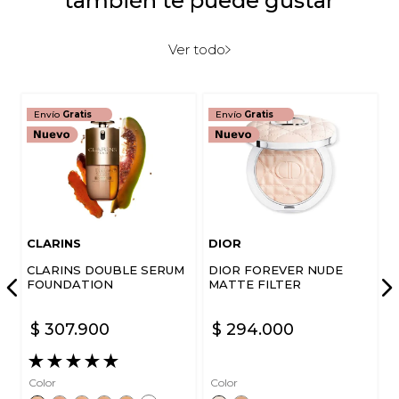
también te puede gustar
Ver todo
Envío
Gratis
Envío
Gratis
CLARINS
DIOR
CLARINS DOUBLE SERUM
DIOR FOREVER NUDE
FOUNDATION
MATTE FILTER
$
307
.
900
$
294
.
000
★
★
★
★
★
Color
Color