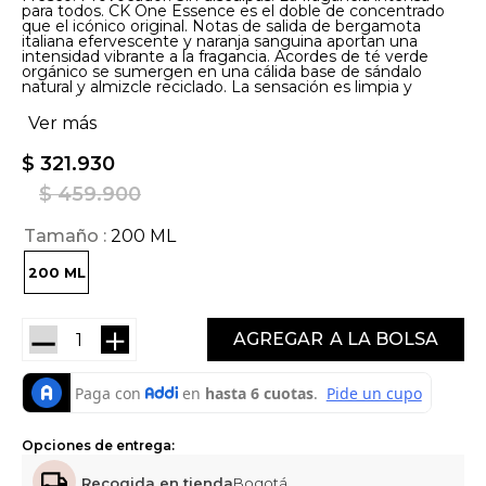
para todos. CK One Essence es el doble de concentrado
que el icónico original. Notas de salida de bergamota
italiana efervescente y naranja sanguina aportan una
intensidad vibrante a la fragancia. Acordes de té verde
orgánico se sumergen en una cálida base de sándalo
natural y almizcle reciclado. La sensación es limpia y
sensual.
Ver más
$
321
.
930
$
459
.
900
Tamaño
200 ML
200 ML
－
＋
AGREGAR
Opciones de entrega:
Recogida en tienda
Bogotá