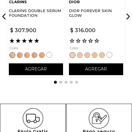
CLARINS
DIOR
CLARINS DOUBLE SERUM
DIOR FOREVER SKIN
FOUNDATION
GLOW
$
307
.
900
$
316
.
000
★
★
★
★
★
☆
☆
☆
☆
☆
Color
Color
AGREGAR
AGREGAR
Envío Gratis
Pago seguro