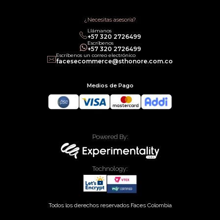
Política de Promociones
Términos de Servicios
Política legal de Gift Cards
¿Necesitas asesoría?
Llámanos
‎+57 320 2726499
Escríbenos
‎+57 320 2726499
Escríbenos un correo electrónico
facesecommerce@sthonore.com.co
Medios de Pago
Powered By:
Technology:
Todos los derechos reservados Faces Colombia