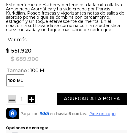
Este perfume de Burberry pertenece a la familia olfativa
Amaderada Aromática y ha sido creada por Francis
Kurkdjian. Posee frescas y vigorizantes notas de salida de
sabroso pomelo que se combina con cardamomo,
estragón y un toque efervescente de menta. En el
corazón la sutil lavanda se combina con la característica
nuez moscada y un toque masculino de cedro que
desembocan en un seductor fondo de vetiver terroso y
madera de guayaco ahumada.
Ver más
$
551
.
920
$
689
.
900
Tamaño
100 ML
100 ML
－
＋
AGREGAR
Opciones de entrega: