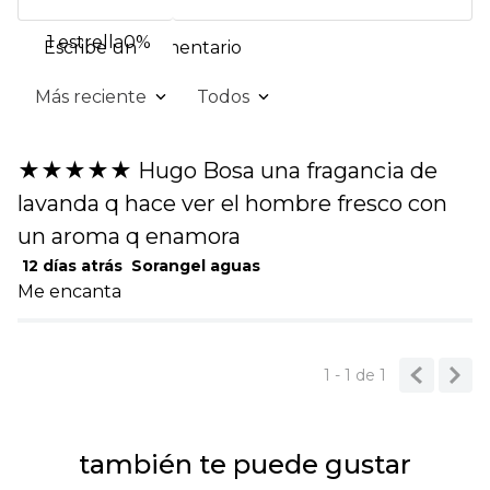
1 estrella
0%
Escribe un comentario
Más reciente
Todos
Agregar comentario
★
★
★
★
★
Hugo Bosa una fragancia de
Título
lavanda q hace ver el hombre fresco con
un aroma q enamora
Califica el producto de 1 a 5 estrellas
12 días atrás
Sorangel aguas
Me encanta
★
★
★
★
★
Tu nombre
1 - 1
de
1
Dirección de email
también te puede gustar