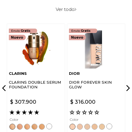
Escribe un comentario
Ver todo
Envío
Gratis
Envío
Gratis
ENVIAR COMENTARIO
CLARINS
DIOR
CLARINS DOUBLE SERUM
DIOR FOREVER SKIN
FOUNDATION
GLOW
$
307
.
900
$
316
.
000
★
★
★
★
★
☆
☆
☆
☆
☆
Color
Color