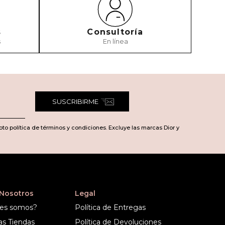
s
Consultoría
s
En línea
TARIO
SUSCRIBIRME
pto política de términos y condiciones. Excluye las marcas Dior y
 Nosotros
Legal
es somos?
Política de Entregas
as Tiendas
Política de Devoluciones