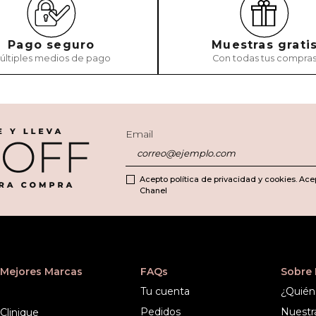
Pago seguro
Muestras grati
últiples medios de pago
Con todas tus compra
ENVIAR COMEN
Email
Acepto política de privacidad y cookies. Ace
Chanel
Mejores Marcas
FAQs
Sobre
Tu cuenta
¿Quién
Pedidos
Nuestr
Clinique