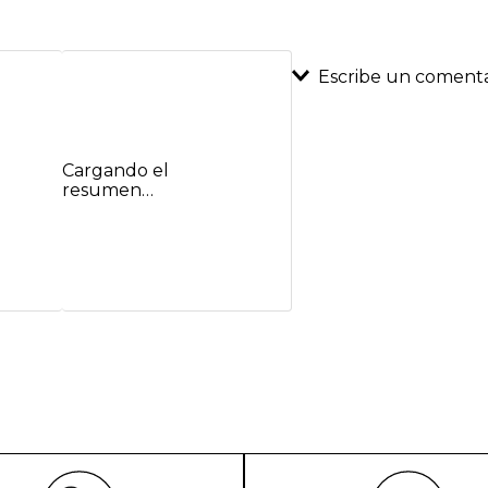
Escribe un comenta
Agregar coment
Cargando el
Título
resumen…
Califica el product
★
★
★
★
★
Tu nombre
Dirección de emai
Escribe un comenta