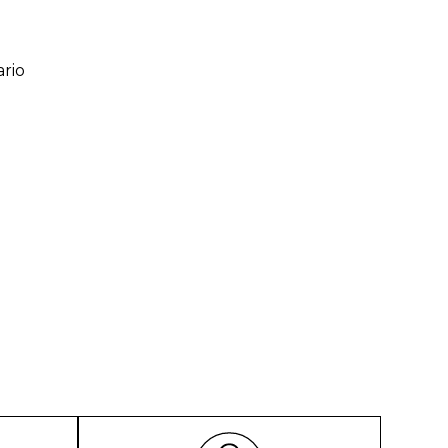
rio
ario
o de 1 a 5 estrellas
l
rio