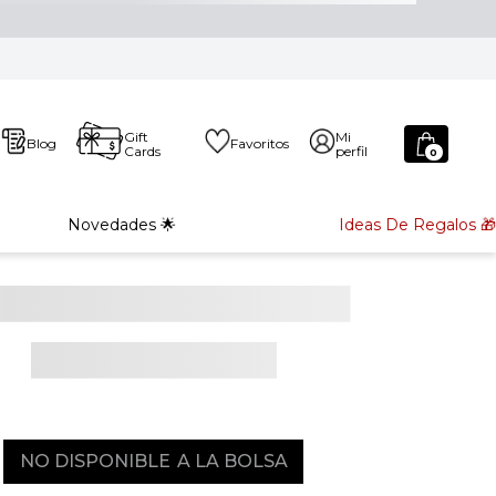
Gift
Mi
Blog
Favoritos
Cards
perfil
0
Novedades 🌟
Ideas De Regalos 🎁
NO DISPONIBLE