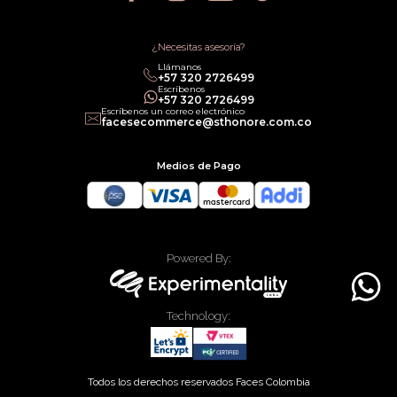
Política de Promociones
Términos de Servicios
Política legal de Gift Cards
¿Necesitas asesoría?
Llámanos
‎+57 320 2726499
Escríbenos
‎+57 320 2726499
Escríbenos un correo electrónico
facesecommerce@sthonore.com.co
Medios de Pago
Powered By:
Technology:
Todos los derechos reservados Faces Colombia