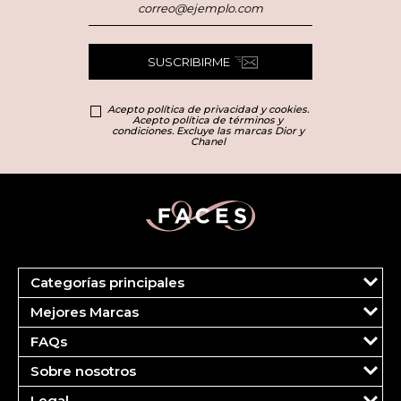
SUSCRIBIRME
Acepto política de privacidad y cookies.
Acepto política de términos y
condiciones. Excluye las marcas Dior y
Chanel
Categorías principales
Marcas
Mejores Marcas
Dior
Clinique
Más Vendidos
FAQs
Estee Lauder
Fragancias
Tu cuenta
Carolina Herrera
Maquillaje
Sobre nosotros
Pedidos
Ver todas las marcas
Cuidado del Rostro
¿Quiénes somos?
FAQS
Legal