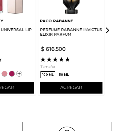
TY
PACO RABANNE
UNIVERSAL LIP
PERFUME RABANNE INVICTUS
ELIXIR PARFUM
$
616
.
500
☆
★
★
★
★
★
Tamaño
100 ML
50 ML
REGAR
AGREGAR