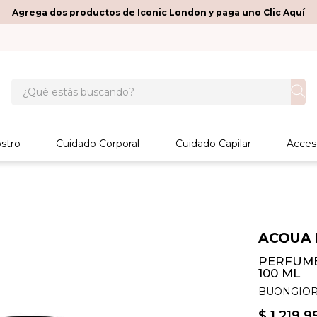
Agrega dos productos de Iconic London y paga uno Clic Aquí
¿Qué estás buscando?
stro
Cuidado Corporal
Cuidado Capilar
Acces
ACQUA 
PERFUME
100 ML
BUONGIOR
$
1
.
219
.
9