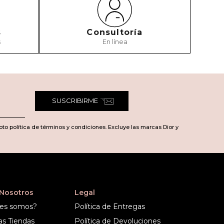
s
Consultoría
s
En línea
SUSCRIBIRME
pto política de términos y condiciones. Excluye las marcas Dior y
 Nosotros
Legal
es somos?
Política de Entregas
as Tiendas
Política de Devoluciones