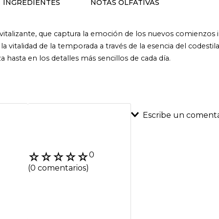
INGREDIENTES
NOTAS OLFATIVAS
vitalizante, que captura la emoción de los nuevos comienzos i
 la vitalidad de la temporada a través de la esencia del codesti
a hasta en los detalles más sencillos de cada día.
Escribe un comenta
Agregar coment
☆
☆
☆
☆
☆
0
Título
(0 comentarios)
Califica el product
★
★
★
★
★