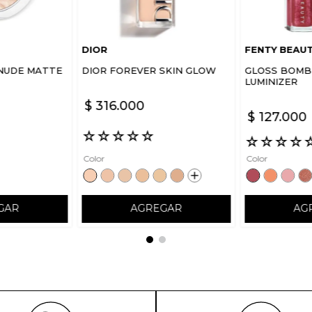
DIOR
FENTY BEAU
NUDE MATTE
DIOR FOREVER SKIN GLOW
GLOSS BOMB 
LUMINIZER
$
316
.
000
$
127
.
000
☆
☆
☆
☆
☆
☆
☆
☆
☆
Color
Color
GAR
AGREGAR
AG