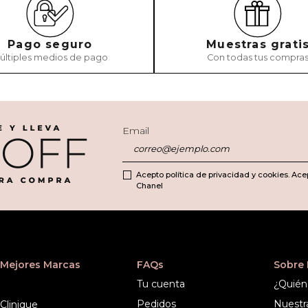
Pago seguro
Muestras grati
últiples medios de pago
Con todas tus compra
Email
Acepto política de privacidad y cookies. Ace
Chanel
Mejores Marcas
FAQs
Sobre
Tu cuenta
¿Quién
Pedidos
Nuestr
Clinique