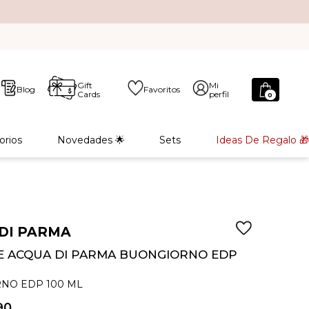
Gift
Mi
Blog
Favoritos
Cards
perfil
0
orios
Novedades 🌟
Sets
Ideas De Regalo 🎁
DI PARMA
 ACQUA DI PARMA BUONGIORNO EDP
NO EDP 100 ML
90