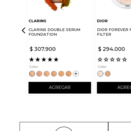
CLARINS
DIOR
CLARINS DOUBLE SERUM
DIOR FOREVER 
FOUNDATION
FILTER
$
307
.
900
$
294
.
000
★
★
★
★
★
☆
☆
☆
☆
☆
Color
Color
AGREGAR
AGRE