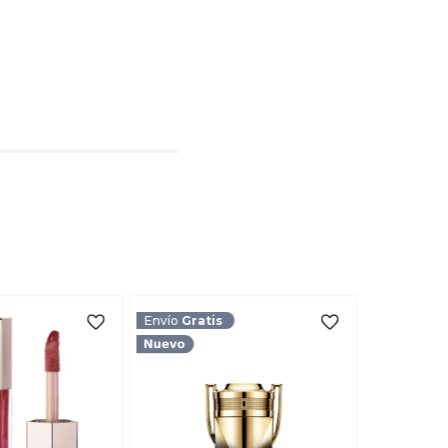
l
rio
TARIO
Envío
Gratis