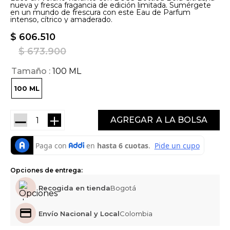
nueva y fresca fragancia de edición limitada. Sumérgete
en un mundo de frescura con este Eau de Parfum
intenso, cítrico y amaderado.
$
606
.
510
$
673
.
900
Tamaño
100 ML
100 ML
－
＋
AGREGAR
Opciones de entrega:
Recogida en tienda
Bogotá
Envío Nacional y Local
Colombia