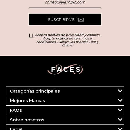
SUSCRIBIRME
Acepto política de privacidad y cookies.
Acepto política de términos y
condiciones. Excluye las marcas Dior y
Chanel
Categorías principales
Marcas
Mejores Marcas
Dior
Clinique
Más Vendidos
FAQs
Estee Lauder
Fragancias
Tu cuenta
Carolina Herrera
Maquillaje
Sobre nosotros
Pedidos
Ver todas las marcas
Cuidado del Rostro
¿Quiénes somos?
FAQS
Legal