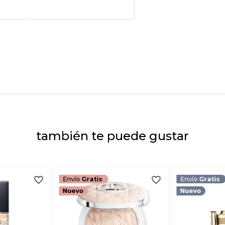
★
★
★
★
★
Tu nombre
Dirección de emai
Escribe un comenta
también te puede gustar
ENVIAR COMEN
Envío
Gratis
Envío
Gratis