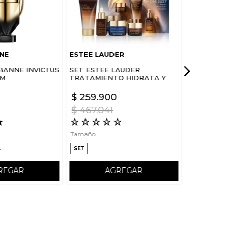
NE
ESTEE LAUDER
BANNE INVICTUS
SET ESTEE LAUDER
UM
TRATAMIENTO HIDRATA Y
FORTALECE ROSTRO DREAM
SKIN IN ONE SLEEP
$
259
.
900
$
467
.
041
★
☆
☆
☆
☆
☆
Tamaño
L
SET
REGAR
AGREGAR