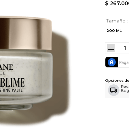
$
267
.
00
Tamaño
200 ML
－
Opciones de
Rec
Bog