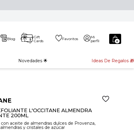
Gift
Mi
Blog
Favoritos
Cards
perfil
0
Novedades 🌟
Ideas De Regalos 🎁
ANE
XFOLIANTE L'OCCITANE ALMENDRA
NTE 200ML
 con aceite de almendras dulces de Provenza,
 almendras y cristales de azúcar