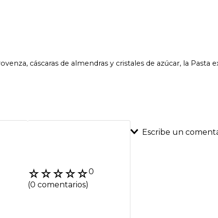
ovenza, cáscaras de almendras y cristales de azúcar, la Pasta 
Escribe un comenta
Agregar coment
☆
☆
☆
☆
☆
0
Título
(0 comentarios)
Califica el product