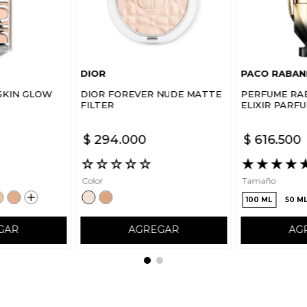
DIOR
PACO RABAN
SKIN GLOW
DIOR FOREVER NUDE MATTE
PERFUME RA
FILTER
ELIXIR PARF
$
294
.
000
$
616
.
500
☆
☆
☆
☆
☆
★
★
★
★
Color
Tamaño
100 ML
50 M
GAR
AGREGAR
AG