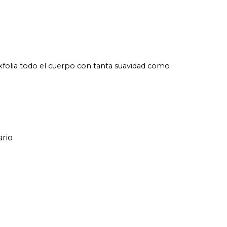
exfolia todo el cuerpo con tanta suavidad como
rio
ario
o de 1 a 5 estrellas