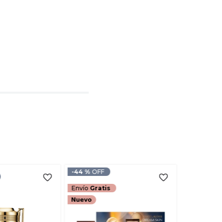
l
rio
TARIO
-
44 %
Envío
Gratis