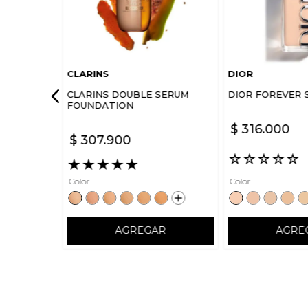
CLARINS
DIOR
CLARINS DOUBLE SERUM
DIOR FOREVER 
FOUNDATION
$
316
.
000
$
307
.
900
☆
☆
☆
☆
☆
★
★
★
★
★
Color
Color
AGREGAR
AGRE