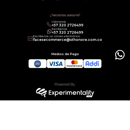
Política de Promociones
Términos de Servicios
Política legal de Gift Cards
¿Necesitas asesoría?
Llámanos
‎+57 320 2726499
Escríbenos
‎+57 320 2726499
Escríbenos un correo electrónico
facesecommerce@sthonore.com.co
Medios de Pago
Powered By:
Technology:
Todos los derechos reservados Faces Colombia