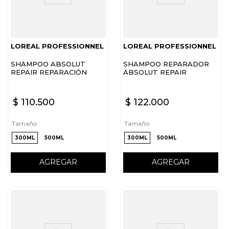
LOREAL PROFESSIONNEL
LOREAL PROFESSIONNEL
SHAMPOO ABSOLUT
SHAMPOO REPARADOR
REPAIR REPARACIÓN
ABSOLUT REPAIR
CABELLO DAÑADO
MOLECULAR LOREAL PRO
LOREAL PROFESSIONNEL
$
110
.
500
$
122
.
000
Tamaño
Tamaño
300ML
500ML
300ML
500ML
AGREGAR
AGREGAR