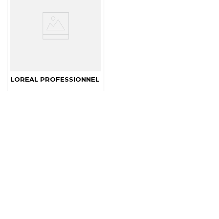
LOREAL PROFESSIONNEL
SHAMPOO VITAMINO
COLOR PROTECCIÓN
COLOR LOREAL
PROFESSIONNEL
$
184
.
200
AGREGAR