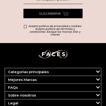
SUSCRIBIRME
Acepto política de privacidad y cookies.
Acepto política de términos y
condiciones. Excluye las marcas Dior y
Chanel
Categorías principales
Marcas
Mejores Marcas
Dior
Clinique
Más Vendidos
FAQs
Estee Lauder
Fragancias
Tu cuenta
Carolina Herrera
Maquillaje
Sobre nosotros
Pedidos
Ver todas las marcas
Cuidado del Rostro
¿Quiénes somos?
FAQS
Legal
Cuidado Corporal
Contáctanos
Pagos