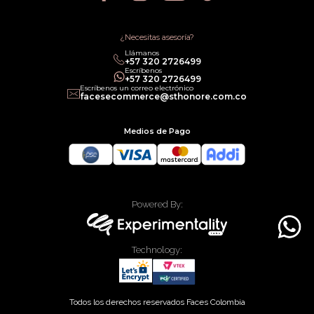
Política de Promociones
Términos de Servicios
Política legal de Gift Cards
¿Necesitas asesoría?
Llámanos
‎+57 320 2726499
Escríbenos
‎+57 320 2726499
Escríbenos un correo electrónico
facesecommerce@sthonore.com.co
Medios de Pago
Powered By:
Technology:
Todos los derechos reservados Faces Colombia