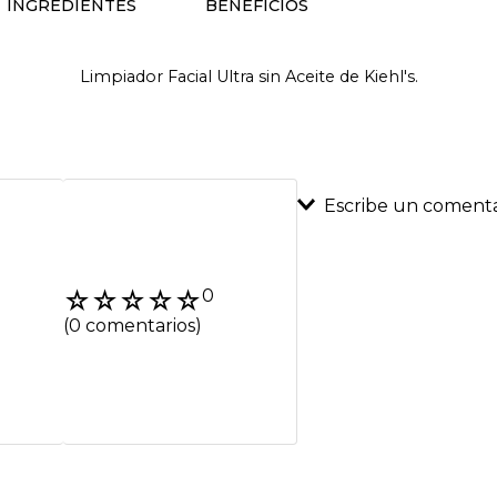
INGREDIENTES
BENEFICIOS
Limpiador Facial Ultra sin Aceite de Kiehl's.
Escribe un comenta
Agregar coment
☆
☆
☆
☆
☆
0
Título
(0 comentarios)
Califica el product
★
★
★
★
★
Tu nombre