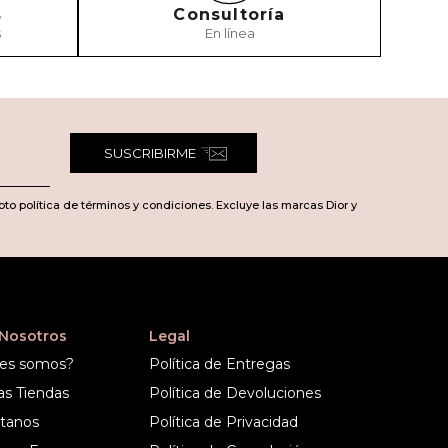
s
Consultoría
s
En línea
SUSCRIBIRME
pto política de términos y condiciones. Excluye las marcas Dior y
 Nosotros
Legal
es somos?
Política de Entregas
as Tiendas
Política de Devoluciones
tanos
Política de Privacidad