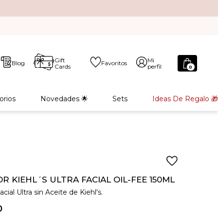
Gift
Mi
Blog
Favoritos
Cards
perfil
0
orios
Novedades 🌟
Sets
Ideas De Regalo 🎁
R KIEHL´S ULTRA FACIAL OIL-FEE 150ML
cial Ultra sin Aceite de Kiehl's.
0