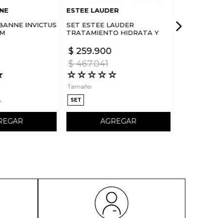
NE
ESTEE LAUDER
BANNE INVICTUS
SET ESTEE LAUDER
UM
TRATAMIENTO HIDRATA Y
FORTALECE ROSTRO DREAM
SKIN IN ONE SLEEP
$
259
.
900
$
467
.
041
★
☆
☆
☆
☆
☆
Tamaño
L
SET
REGAR
AGREGAR