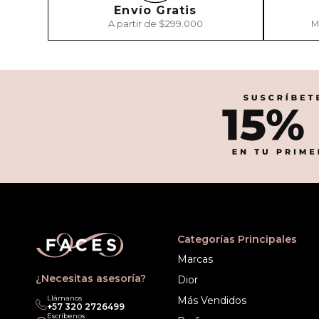
Envío Gratis
A partir de $299.000
M
Categorías Principales
Marcas
¿Necesitas asesoría?
Dior
Llámanos
Más Vendidos
‎+57 320 2726499
Escríbenos