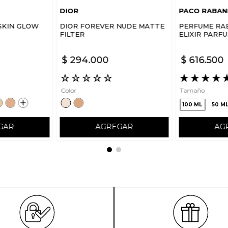
DIOR
PACO RABAN
SKIN GLOW
DIOR FOREVER NUDE MATTE
PERFUME RA
FILTER
ELIXIR PARF
$
294
.
000
$
616
.
500
☆
☆
☆
☆
☆
★
★
★
★
Color
Tamaño
100 ML
50 M
GAR
AGREGAR
AG