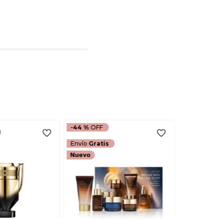
l
rio
TARIO
-
44 %
Envío
Gratis