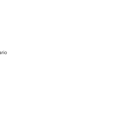
rio
ario
o de 1 a 5 estrellas