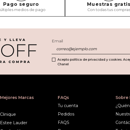
Pago seguro
Muestras grati
últiples medios de pago
Con todas tus compra
Email
Acepto política de privacidad y cookies. Ace
Chanel
Mejores Marcas
FAQs
Sobre
Tu cuenta
¿Quién
Pedidos
Nuestr
Clinique
FAQS
Contác
Estee Lauder