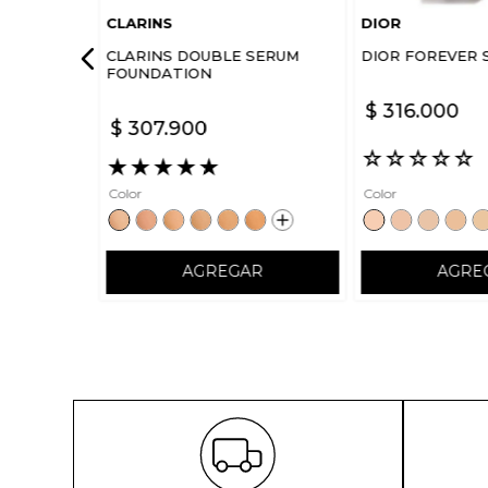
CLARINS
DIOR
CLARINS DOUBLE SERUM
DIOR FOREVER 
FOUNDATION
$
316
.
000
$
307
.
900
☆
☆
☆
☆
☆
★
★
★
★
★
Color
Color
AGREGAR
AGRE