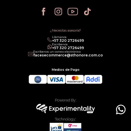
Política de Devoluciones
Política de Privacidad
Política de Cancelación
Política de Promociones
Términos de Servicios
Política legal de Gift Cards
¿Necesitas asesoría?
Llámanos
‎+57 320 2726499
Escríbenos
‎+57 320 2726499
Escríbenos un correo electrónico
facesecommerce@sthonore.com.co
Medios de Pago
Powered By:
Technology: