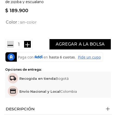
de jojoba y escualano
$
189
.
900
Color
sin-color
－
＋
AGREGAR
Opciones de entrega:
Recogida en tienda
Bogotá
Envío Nacional y Local
Colombia
+
DESCRIPCIÓN