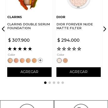
CLARINS
DIOR
CLARINS DOUBLE SERUM
DIOR FOREVER NUDE
ENVIAR COMENTARIO
FOUNDATION
MATTE FILTER
$
307
.
900
$
294
.
000
★
★
★
★
★
☆
☆
☆
☆
☆
Color
Color
AGREGAR
AGREGAR