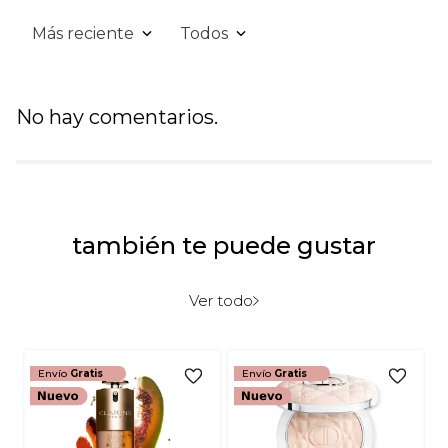
Más reciente
Todos
Agregar comentario
Título
No hay comentarios.
Califica el producto de 1 a 5 estrellas
★
★
★
★
★
también te puede gustar
Tu nombre
Ver todo
Dirección de email
Envío
Gratis
Envío
Gratis
Escribe un comentario