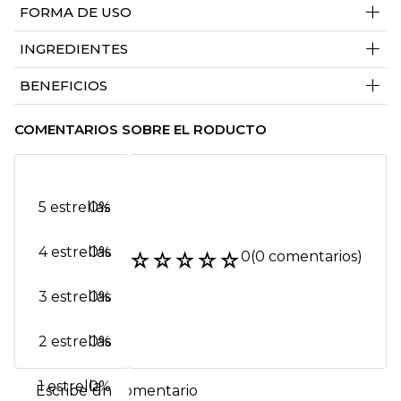
+
FORMA DE USO
+
INGREDIENTES
+
BENEFICIOS
COMENTARIOS SOBRE EL RODUCTO
5 estrellas
0%
4 estrellas
0%
☆
☆
☆
☆
☆
0
(0 comentarios)
3 estrellas
0%
2 estrellas
0%
1 estrella
0%
Escribe un comentario