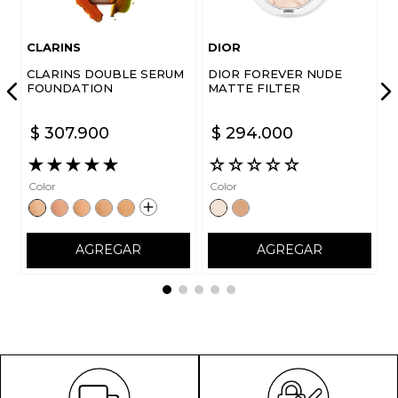
Escribe un comentario
CLARINS
DIOR
CLARINS DOUBLE SERUM
DIOR FOREVER NUDE
FOUNDATION
MATTE FILTER
$
307
.
900
$
294
.
000
ENVIAR COMENTARIO
★
★
★
★
★
☆
☆
☆
☆
☆
Color
Color
AGREGAR
AGREGAR