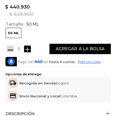
$
440
.
930
$
629
.
900
Tamaño
50 ML
50 ML
－
＋
AGREGAR
Opciones de entrega:
Recogida en tienda
Bogotá
Envío Nacional y Local
Colombia
+
DESCRIPCIÓN