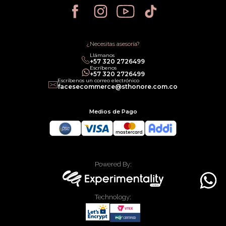
Política de Privacidad
Política de Cancelación
Política de Promociones
Términos de Servicios
Política legal de Gift Cards
¿Necesitas asesoría?
Llámanos
‎+57 320 2726499
Escríbenos
‎+57 320 2726499
Escríbenos un correo electrónico
facesecommerce@sthonore.com.co
Medios de Pago
Powered By:
Technology: