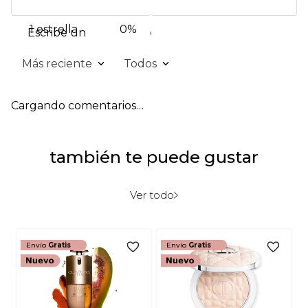
1 estrella
0%
Escribe un comentario
Más reciente
Todos
Agregar comentario
Cargando comentarios…
Título
también te puede gustar
Califica el producto de 1 a 5 estrellas
★
★
★
★
★
Ver todo
Tu nombre
Envío
Gratis
Envío
Gratis
Dirección de email