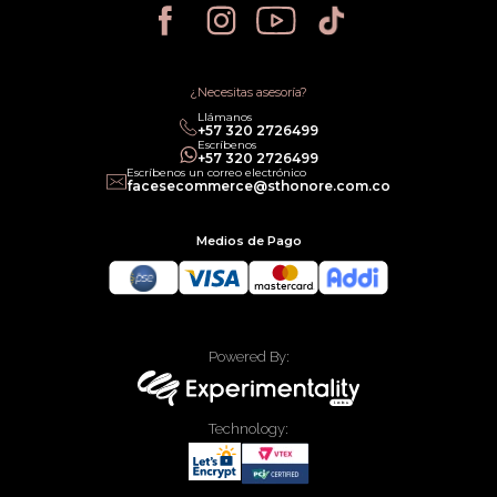
Política de Privacidad
Política de Cancelación
Política de Promociones
Términos de Servicios
Política legal de Gift Cards
¿Necesitas asesoría?
Llámanos
‎+57 320 2726499
Escríbenos
‎+57 320 2726499
Escríbenos un correo electrónico
facesecommerce@sthonore.com.co
Medios de Pago
Powered By:
Technology: