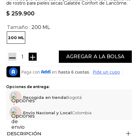
de rostro para pieles secas Galatée Confort de Lancôme.
$
259
.
900
Tamaño
200 ML
200 ML
－
＋
AGREGAR
Opciones de entrega:
Recogida en tienda
Bogotá
Envío Nacional y Local
Colombia
+
DESCRIPCIÓN