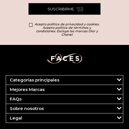
SUSCRIBIRME
Acepto política de privacidad y cookies.
Acepto política de términos y
condiciones. Excluye las marcas Dior y
Chanel
Categorías principales
Marcas
Mejores Marcas
Dior
Clinique
Más Vendidos
FAQs
Estee Lauder
Fragancias
Tu cuenta
Carolina Herrera
Maquillaje
Sobre nosotros
Pedidos
Ver todas las marcas
Cuidado del Rostro
¿Quiénes somos?
FAQS
Legal
Cuidado Corporal
Contáctanos
Pagos
Política de Entregas
Cuidado Capilar
Trabajar en Faces
Seguimiento de órdenes