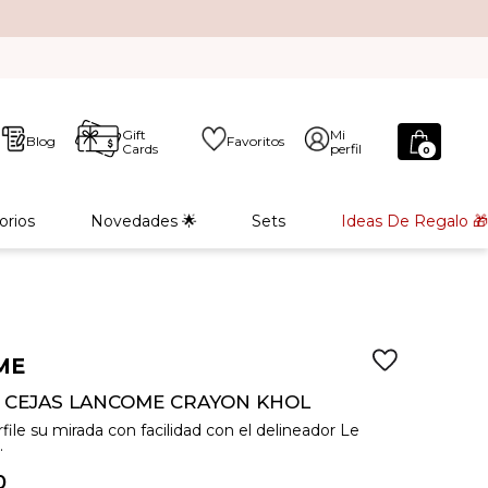
Gift
Mi
Blog
Favoritos
Cards
perfil
0
orios
Novedades 🌟
Sets
Ideas De Regalo 🎁
ME
E CEJAS LANCOME CRAYON KHOL
file su mirada con facilidad con el delineador Le
.
0