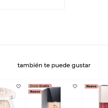
★
★
★
★
★
Tu nombre
Dirección de emai
Escribe un comenta
también te puede gustar
ENVIAR COMEN
Envío
Gratis