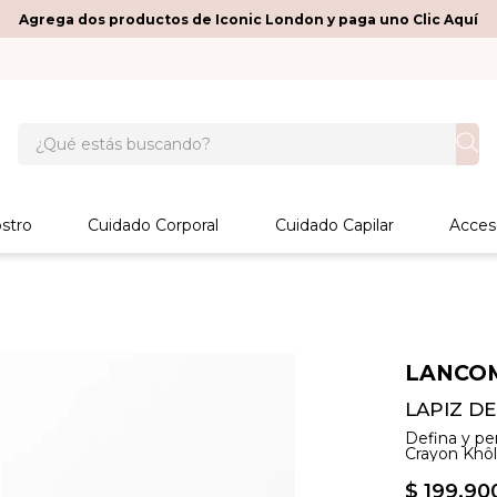
Agrega dos productos de Iconic London y paga uno Clic Aquí
¿Qué estás buscando?
stro
Cuidado Corporal
Cuidado Capilar
Acces
LANCO
LAPIZ D
Defina y per
Crayon Khôl
$
199
.
90