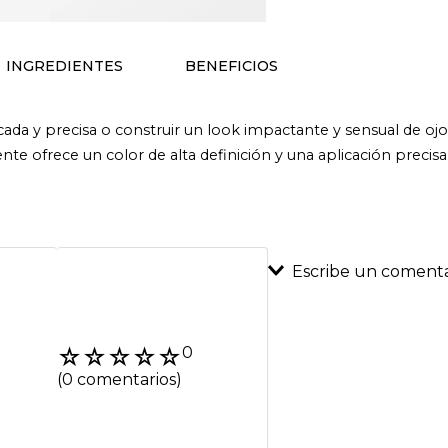
INGREDIENTES
BENEFICIOS
ticada y precisa o construir un look impactante y sensual de oj
nte ofrece un color de alta definición y una aplicación precisa
Escribe un comenta
Agregar coment
☆
☆
☆
☆
☆
0
Título
(0 comentarios)
Califica el product