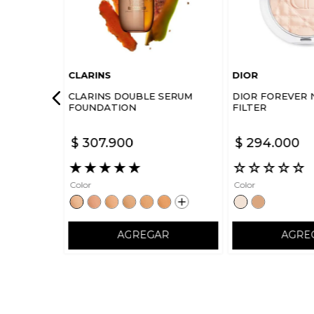
CLARINS
DIOR
CLARINS DOUBLE SERUM
DIOR FOREVER 
FOUNDATION
FILTER
$
307
.
900
$
294
.
000
★
★
★
★
★
☆
☆
☆
☆
☆
Color
Color
AGREGAR
AGRE