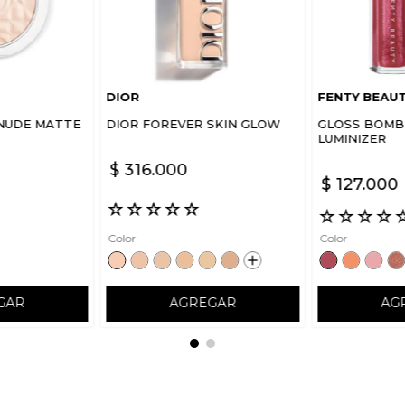
DIOR
FENTY BEAU
NUDE MATTE
DIOR FOREVER SKIN GLOW
GLOSS BOMB 
LUMINIZER
$
316
.
000
$
127
.
000
☆
☆
☆
☆
☆
☆
☆
☆
☆
Color
Color
GAR
AGREGAR
AG