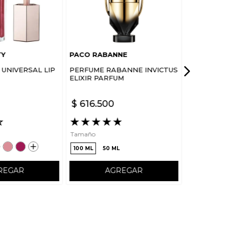
TY
PACO RABANNE
UNIVERSAL LIP
PERFUME RABANNE INVICTUS
ELIXIR PARFUM
$
616
.
500
☆
★
★
★
★
★
Tamaño
100 ML
50 ML
REGAR
AGREGAR