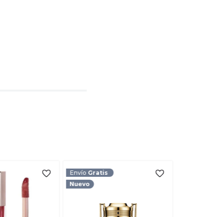
l
rio
TARIO
Envío
Gratis