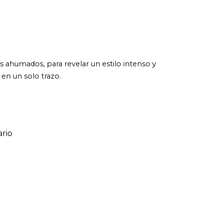
os ahumados, para revelar un estilo intenso y
 en un solo trazo.
rio
ario
o de 1 a 5 estrellas