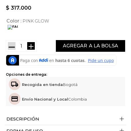
$
317
.
000
Color
PINK GLOW
－
＋
AGREGAR
Opciones de entrega:
Recogida en tienda
Bogotá
Envío Nacional y Local
Colombia
+
DESCRIPCIÓN
+
FORMA DE USO