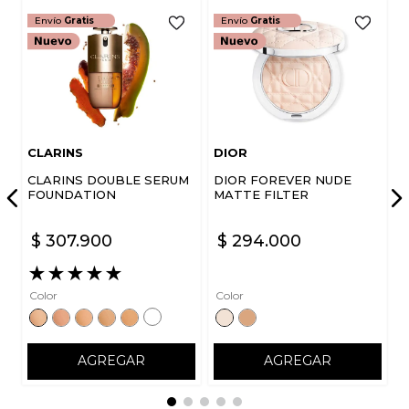
Envío
Gratis
Envío
Gratis
CLARINS
DIOR
CLARINS DOUBLE SERUM
DIOR FOREVER NUDE
FOUNDATION
MATTE FILTER
$
307
.
900
$
294
.
000
★
★
★
★
★
Color
Color
AGREGAR
AGREGAR