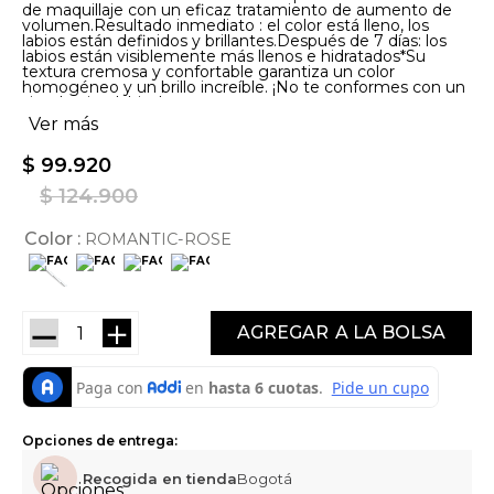
de maquillaje con un eficaz tratamiento de aumento de
volumen.Resultado inmediato : el color está lleno, los
labios están definidos y brillantes.Después de 7 días: los
labios están visiblemente más llenos e hidratados*Su
textura cremosa y confortable garantiza un color
homogéneo y un brillo increíble. ¡No te conformes con un
simple pintalabios!
Ver más
$
99
.
920
$
124
.
900
Color
ROMANTIC-ROSE
－
＋
AGREGAR
Opciones de entrega:
Recogida en tienda
Bogotá