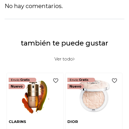
Título
No hay comentarios.
Califica el producto de 1 a 5 estrellas
★
★
★
★
★
también te puede gustar
Tu nombre
Ver todo
Dirección de email
Envío
Gratis
Envío
Gratis
Escribe un comentario
CLARINS
DIOR