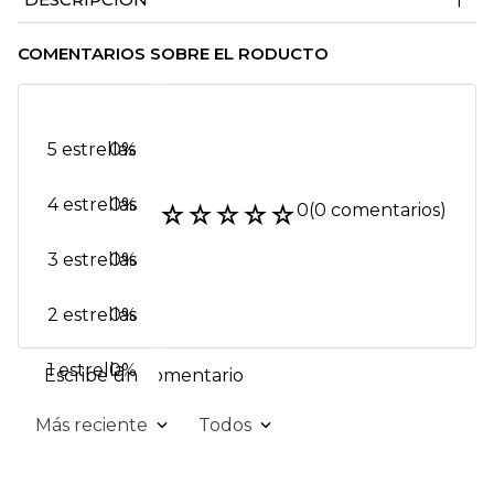
COMENTARIOS SOBRE EL RODUCTO
5 estrellas
0%
4 estrellas
0%
☆
☆
☆
☆
☆
0
(0 comentarios)
3 estrellas
0%
2 estrellas
0%
1 estrella
0%
Escribe un comentario
Más reciente
Todos
Agregar comentario