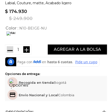
Labial, Couture, matte, Acabado ligero
$
174
.
930
$
249
.
900
Color
N10-BEIGE-NU
－
＋
AGREGAR
Opciones de entrega:
Recogida en tienda
Bogotá
Envío Nacional y Local
Colombia
+
DESCRIPCIÓN