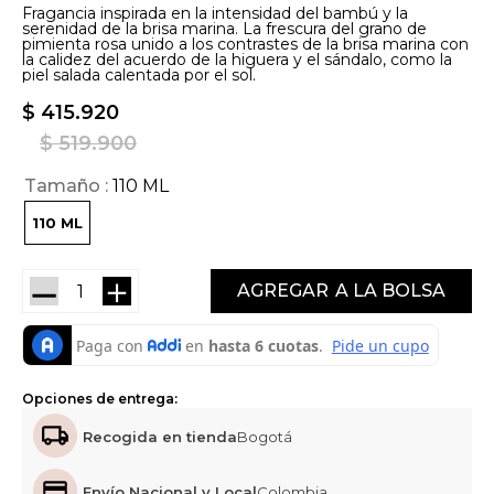
Fragancia inspirada en la intensidad del bambú y la
serenidad de la brisa marina. La frescura del grano de
pimienta rosa unido a los contrastes de la brisa marina con
la calidez del acuerdo de la higuera y el sándalo, como la
piel salada calentada por el sol.
$
415
.
920
$
519
.
900
Tamaño
110 ML
110 ML
－
＋
AGREGAR
Opciones de entrega:
Recogida en tienda
Bogotá
Envío Nacional y Local
Colombia