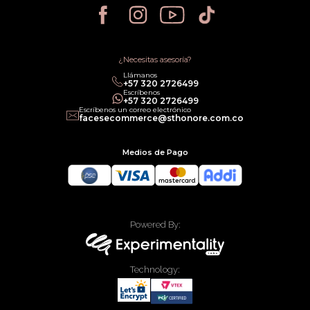
Política de Privacidad
Política de Cancelación
Política de Promociones
Términos de Servicios
Política legal de Gift Cards
¿Necesitas asesoría?
Llámanos
‎+57 320 2726499
Escríbenos
‎+57 320 2726499
Escríbenos un correo electrónico
facesecommerce@sthonore.com.co
Medios de Pago
Powered By:
Technology: