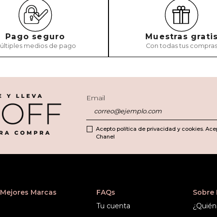
Pago seguro
Muestras grati
últiples medios de pago
Con todas tus compra
Email
Acepto política de privacidad y cookies. Ace
Chanel
Mejores Marcas
FAQs
Sobre
Tu cuenta
¿Quién