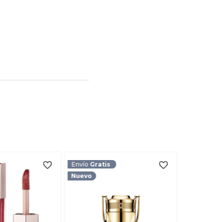
l
rio
TARIO
Envío
Gratis