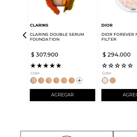
CLARINS
DIOR
CLARINS DOUBLE SERUM
DIOR FOREVER 
FOUNDATION
FILTER
$
307
.
900
$
294
.
000
★
★
★
★
★
☆
☆
☆
☆
☆
Color
Color
AGREGAR
AGRE