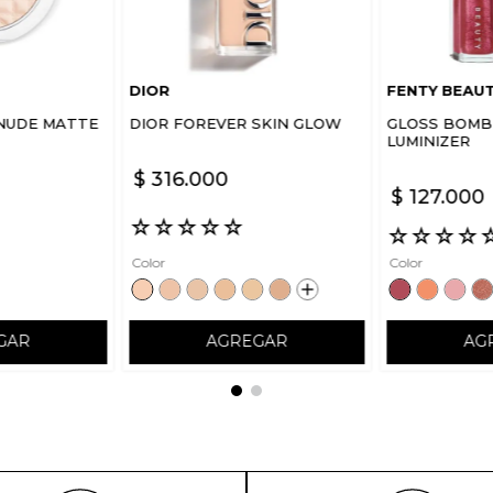
DIOR
FENTY BEAU
NUDE MATTE
DIOR FOREVER SKIN GLOW
GLOSS BOMB 
LUMINIZER
$
316
.
000
$
127
.
000
☆
☆
☆
☆
☆
☆
☆
☆
☆
Color
Color
GAR
AGREGAR
AG