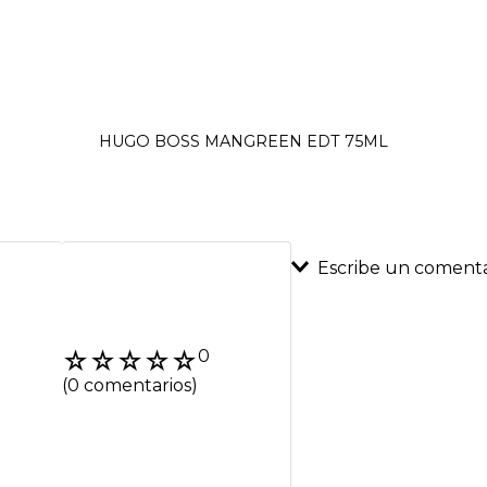
HUGO BOSS MANGREEN EDT 75ML
Escribe un comenta
Agregar coment
☆
☆
☆
☆
☆
0
Título
(0 comentarios)
Califica el product
★
★
★
★
★