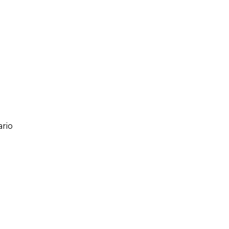
rio
ario
o de 1 a 5 estrellas