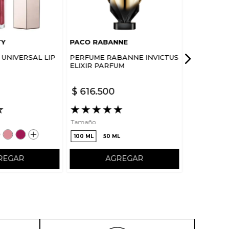
TY
PACO RABANNE
UNIVERSAL LIP
PERFUME RABANNE INVICTUS
ELIXIR PARFUM
$
616
.
500
☆
★
★
★
★
★
Tamaño
100 ML
50 ML
REGAR
AGREGAR