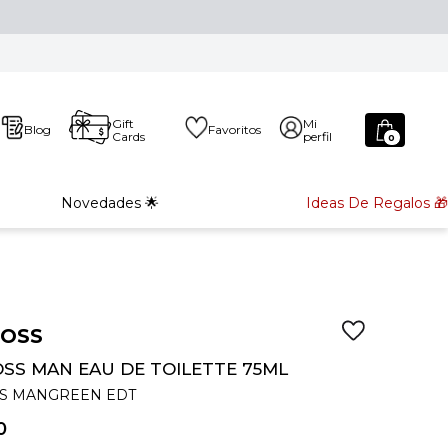
Gift
Mi
Blog
Favoritos
Cards
perfil
0
Novedades 🌟
Ideas De Regalos 🎁
BOSS
SS MAN EAU DE TOILETTE 75ML
S MANGREEN EDT
0