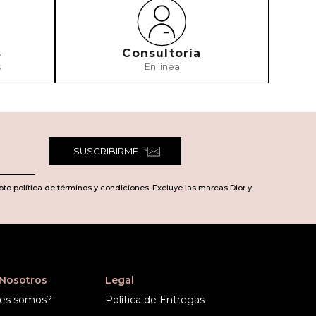
s
Consultoría
s
En línea
SUSCRIBIRME
pto política de términos y condiciones. Excluye las marcas Dior y
 Nosotros
Legal
es somos?
Política de Entregas