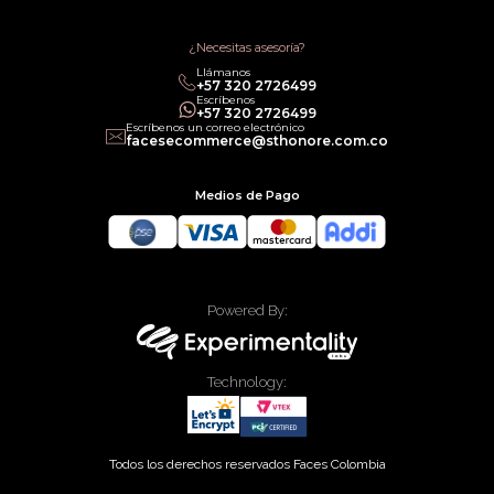
Política de Promociones
Términos de Servicios
Política legal de Gift Cards
¿Necesitas asesoría?
Llámanos
‎+57 320 2726499
Escríbenos
‎+57 320 2726499
Escríbenos un correo electrónico
facesecommerce@sthonore.com.co
Medios de Pago
Powered By:
Technology:
Todos los derechos reservados Faces Colombia