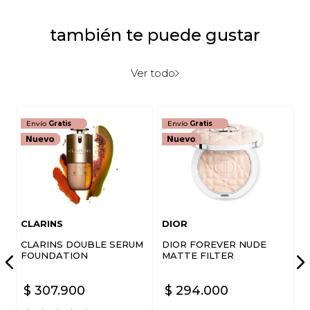
también te puede gustar
Califica el producto de 1 a 5 estrellas
★
★
★
★
★
Ver todo
Tu nombre
Envío
Gratis
Envío
Gratis
Dirección de email
Escribe un comentario
CLARINS
DIOR
CLARINS DOUBLE SERUM
DIOR FOREVER NUDE
FOUNDATION
MATTE FILTER
$
307
.
900
$
294
.
000
ENVIAR COMENTARIO