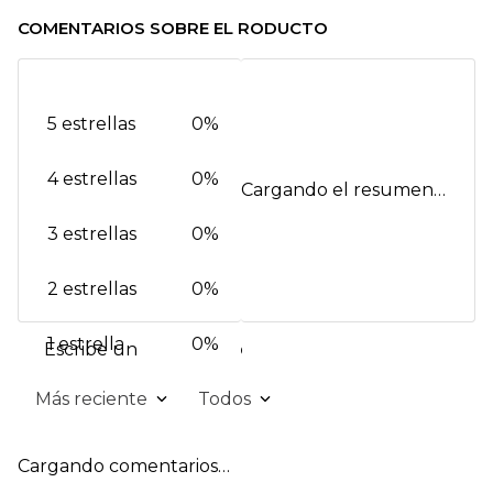
COMENTARIOS SOBRE EL RODUCTO
5 estrellas
0%
4 estrellas
0%
Cargando el resumen…
3 estrellas
0%
2 estrellas
0%
1 estrella
0%
Escribe un comentario
Más reciente
Todos
Agregar comentario
Cargando comentarios…
Título