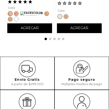
★
★
★
★
★
☆
☆
☆
☆
☆
Color
Color
AGREGAR
AGREGAR
Envío Gratis
Pago seguro
A partir de $299.000
Múltiples medios de pago