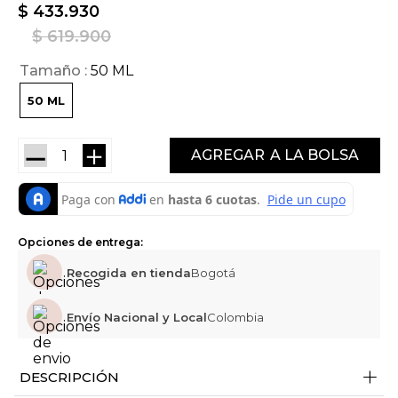
$
433
.
930
$
619
.
900
Tamaño
50 ML
50 ML
－
＋
AGREGAR
Opciones de entrega:
Recogida en tienda
Bogotá
Envío Nacional y Local
Colombia
+
DESCRIPCIÓN