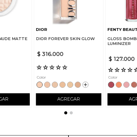
DIOR
FENTY BEAU
NUDE MATTE
DIOR FOREVER SKIN GLOW
GLOSS BOMB 
LUMINIZER
$
316
.
000
$
127
.
000
☆
☆
☆
☆
☆
☆
☆
☆
☆
Color
Color
GAR
AGREGAR
AG