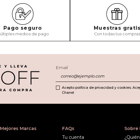
Pago seguro
Muestras grati
últiples medios de pago
Con todas tus compra
Email
Acepto política de privacidad y cookies. Ace
Chanel
Mejores Marcas
FAQs
Sobre
Tu cuenta
¿Quién