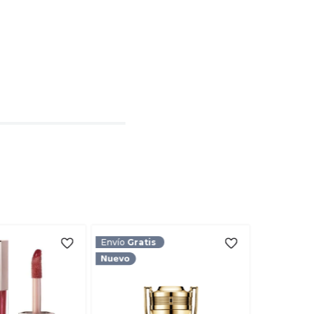
l
rio
TARIO
Envío
Gratis