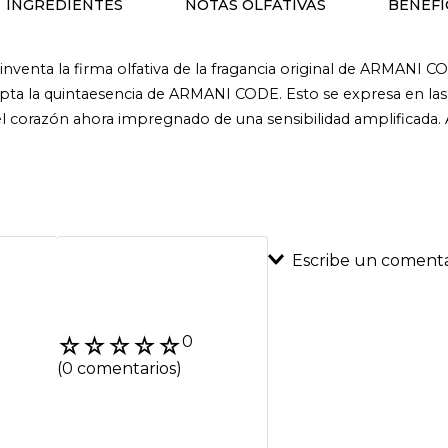
INGREDIENTES
NOTAS OLFATIVAS
BENEFI
enta la firma olfativa de la fragancia original de ARMANI C
la quintaesencia de ARMANI CODE. Esto se expresa en las aro
el corazón ahora impregnado de una sensibilidad amplificada
Escribe un comenta
Agregar coment
☆
☆
☆
☆
☆
0
Título
(0 comentarios)
Califica el product