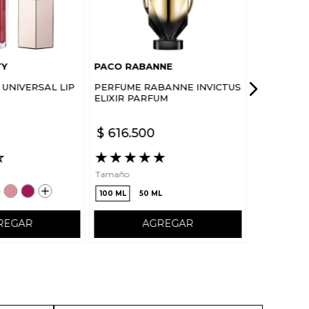
TY
PACO RABANNE
UNIVERSAL LIP
PERFUME RABANNE INVICTUS
ELIXIR PARFUM
$
616
.
500
☆
★
★
★
★
★
Tamaño
100 ML
50 ML
REGAR
AGREGAR