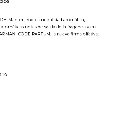
CIOS
ODE. Manteniendo su identidad aromática,
máticas notas de salida de la fragancia y en
. ARMANI CODE PARFUM, la nueva firma olfativa,
rio
ario
o de 1 a 5 estrellas