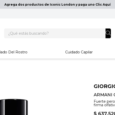
Agrega dos productos de Iconic London y paga uno Clic Aquí
¿Qué estás buscando?
dado Del Rostro
Cuidado Capilar
GIORGI
ARMANI 
Fuerte per
firma olfat
$
637
.
52