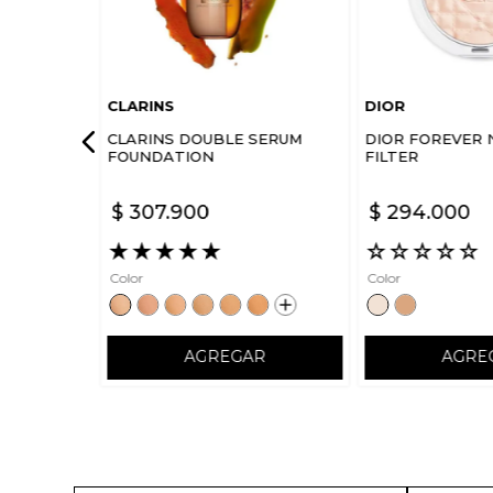
CLARINS
DIOR
CLARINS DOUBLE SERUM
DIOR FOREVER 
FOUNDATION
FILTER
$
307
.
900
$
294
.
000
★
★
★
★
★
☆
☆
☆
☆
☆
Color
Color
AGREGAR
AGRE