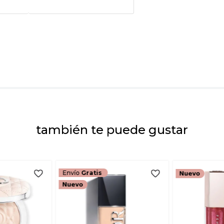
★
★
★
★
★
Tu nombre
Dirección de emai
Escribe un comenta
también te puede gustar
ENVIAR COMEN
Envío
Gratis