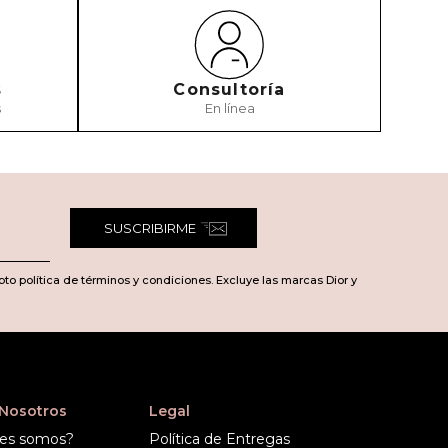
s
Consultoría
s
En línea
SUSCRIBIRME
pto política de términos y condiciones. Excluye las marcas Dior y
 Nosotros
Legal
es somos?
Política de Entregas