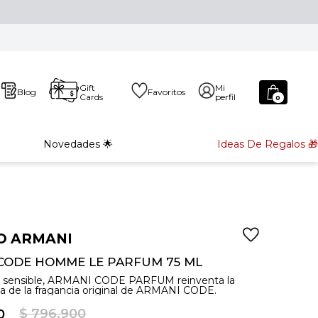
Gift
Mi
Blog
Favoritos
Cards
perfil
0
Novedades 🌟
Ideas De Regalos 🎁
O ARMANI
CODE HOMME LE PARFUM 75 ML
o sensible, ARMANI CODE PARFUM reinventa la
iva de la fragancia original de ARMANI CODE.
$
796
.
900
0