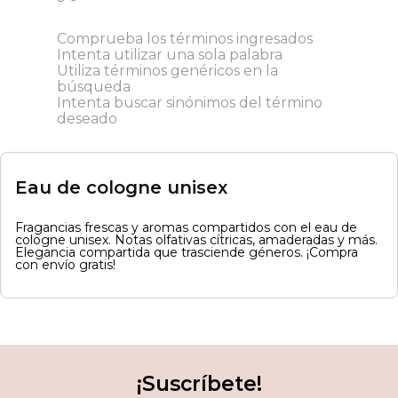
Comprueba los términos ingresados
Intenta utilizar una sola palabra
Utiliza términos genéricos en la
búsqueda
Intenta buscar sinónimos del término
deseado
Eau de cologne unisex
Fragancias frescas y aromas compartidos con el eau de
cologne unisex. Notas olfativas cítricas, amaderadas y más.
Elegancia compartida que trasciende géneros. ¡Compra
con envío gratis!
¡Suscríbete!