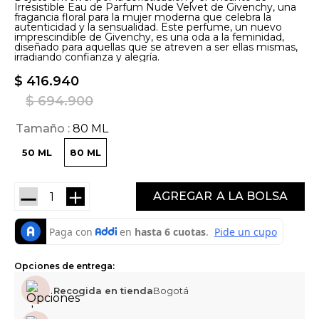
Irresistible Eau de Parfum Nude Velvet de Givenchy, una
fragancia floral para la mujer moderna que celebra la
autenticidad y la sensualidad. Este perfume, un nuevo
imprescindible de Givenchy, es una oda a la feminidad,
diseñado para aquellas que se atreven a ser ellas mismas,
irradiando confianza y alegría.
$
416
.
940
$
694
.
900
Tamaño
80 ML
50 ML
80 ML
－
＋
AGREGAR
Opciones de entrega:
Recogida en tienda
Bogotá