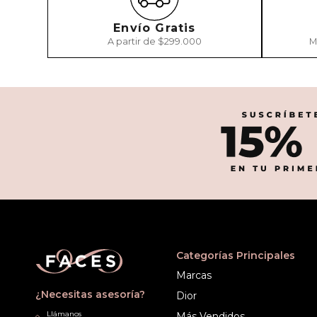
Envío Gratis
A partir de $299.000
M
Categorías Principales
Marcas
¿Necesitas asesoría?
Dior
Llámanos
Más Vendidos