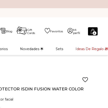
Gift
Mi
Blog
Favoritos
Cards
perfil
0
orios
Novedades 🌟
Sets
Ideas De Regalo 🎁
TECTOR ISDIN FUSION WATER COLOR
r facial
0