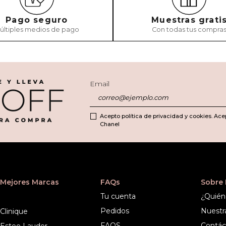
Pago seguro
Muestras grati
últiples medios de pago
Con todas tus compra
Email
Acepto política de privacidad y cookies. Ace
Chanel
Mejores Marcas
FAQs
Sobre
Tu cuenta
¿Quién
Pedidos
Nuestr
Clinique
FAQS
Contác