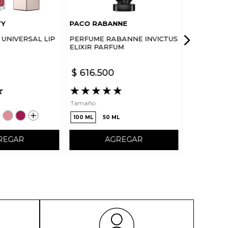
TY
PACO RABANNE
UNIVERSAL LIP
PERFUME RABANNE INVICTUS
ELIXIR PARFUM
$
616
.
500
☆
★
★
★
★
★
Tamaño
100 ML
50 ML
REGAR
AGREGAR