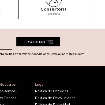
s
Consultoría
s
En línea
SUSCRIBIRME
pto política de términos y condiciones. Excluye las marcas Dior y
 Nosotros
Legal
es somos?
Política de Entregas
as Tiendas
Política de Devoluciones
tanos
Política de Privacidad