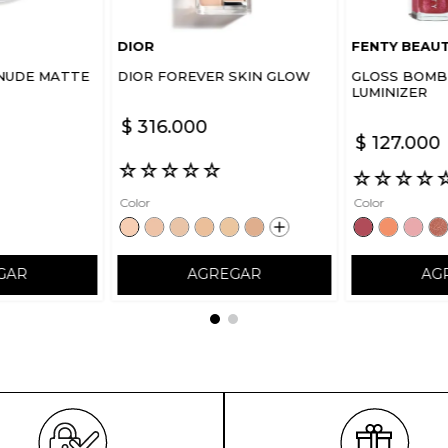
DIOR
FENTY BEAU
NUDE MATTE
DIOR FOREVER SKIN GLOW
GLOSS BOMB 
LUMINIZER
$
316
.
000
$
127
.
000
☆
☆
☆
☆
☆
☆
☆
☆
☆
Color
Color
GAR
AGREGAR
AG