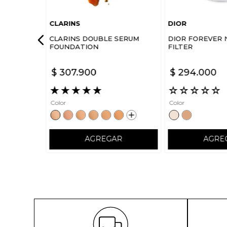
CLARINS
DIOR
CLARINS DOUBLE SERUM
DIOR FOREVER 
FOUNDATION
FILTER
$
307
.
900
$
294
.
000
★
★
★
★
★
☆
☆
☆
☆
☆
Color
Color
AGREGAR
AGRE