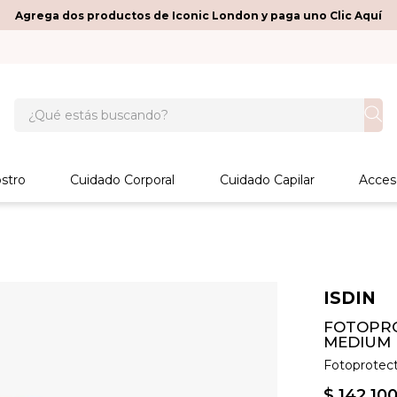
Agrega dos productos de Iconic London y paga uno Clic Aquí
¿Qué estás buscando?
stro
Cuidado Corporal
Cuidado Capilar
Acces
ISDIN
FOTOPRO
MEDIUM
Fotoprotecto
$
142
.
10