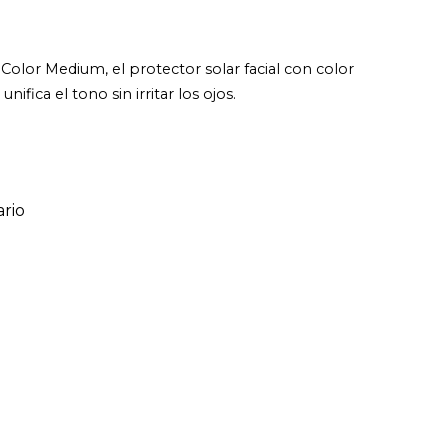
 Color Medium, el protector solar facial con color
fica el tono sin irritar los ojos.
rio
ario
o de 1 a 5 estrellas