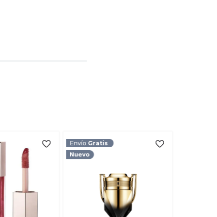
l
rio
TARIO
Envío
Gratis