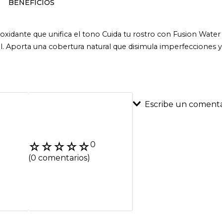
BENEFICIOS
tioxidante que unifica el tono Cuida tu rostro con Fusion Water
. Aporta una cobertura natural que disimula imperfecciones y uni
Escribe un comenta
Agregar coment
☆
☆
☆
☆
☆
0
Título
(0 comentarios)
Califica el product
★
★
★
★
★
Tu nombre