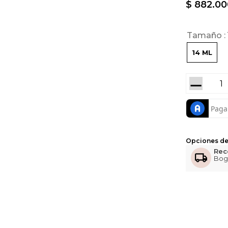
$
882
.
00
Tamaño
14 ML
－
Opciones de
Rec
Bog