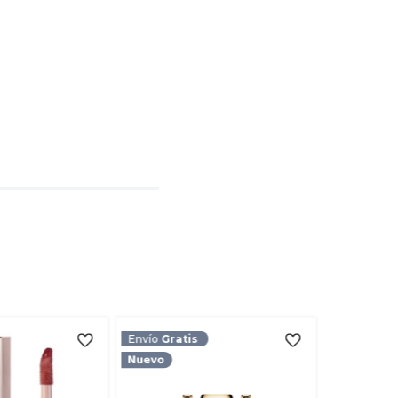
o de 1 a 5 estrellas
l
rio
TARIO
Envío
Gratis