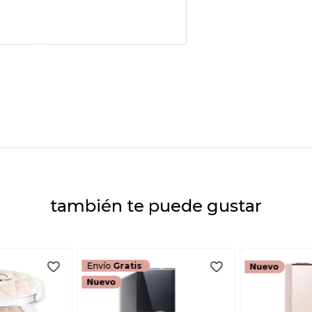
Califica el product
★
★
★
★
★
Tu nombre
Dirección de emai
Escribe un comenta
también te puede gustar
ENVIAR COMEN
Envío
Gratis