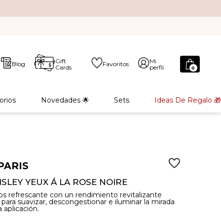
Gift
Mi
Blog
Favoritos
Cards
perfil
0
orios
Novedades 🌟
Sets
Ideas De Regalo 🎁
PARIS
ISLEY YEUX Á LA ROSE NOIRE
jos refrescante con un rendimiento revitalizante
 para suavizar, descongestionar e iluminar la mirada
 aplicación.