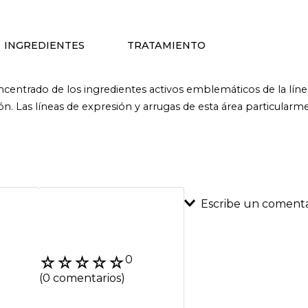
INGREDIENTES
TRATAMIENTO
centrado de los ingredientes activos emblemáticos de la línea à
ión. Las líneas de expresión y arrugas de esta área particular
Escribe un comenta
Agregar coment
☆
☆
☆
☆
☆
0
Título
(0 comentarios)