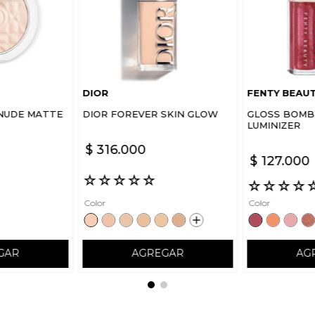
DIOR
FENTY BEAU
NUDE MATTE
DIOR FOREVER SKIN GLOW
GLOSS BOMB 
LUMINIZER
$
316
.
000
$
127
.
000
☆
☆
☆
☆
☆
☆
☆
☆
☆
Color
Color
GAR
AGREGAR
AG