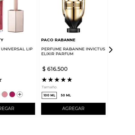
TY
PACO RABANNE
UNIVERSAL LIP
PERFUME RABANNE INVICTUS
ELIXIR PARFUM
$
616
.
500
☆
★
★
★
★
★
Tamaño
100 ML
50 ML
REGAR
AGREGAR