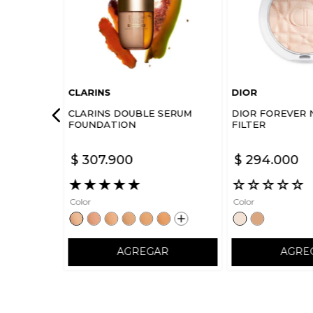
CLARINS
DIOR
CLARINS DOUBLE SERUM
DIOR FOREVER 
FOUNDATION
FILTER
$
307
.
900
$
294
.
000
★
★
★
★
★
☆
☆
☆
☆
☆
Color
Color
AGREGAR
AGRE