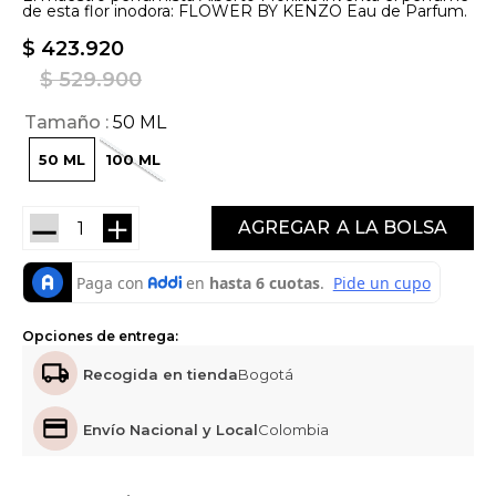
de esta flor inodora: FLOWER BY KENZO Eau de Parfum.
$
423
.
920
$
529
.
900
Tamaño
50 ML
50 ML
100 ML
－
＋
AGREGAR
Opciones de entrega:
Recogida en tienda
Bogotá
Envío Nacional y Local
Colombia