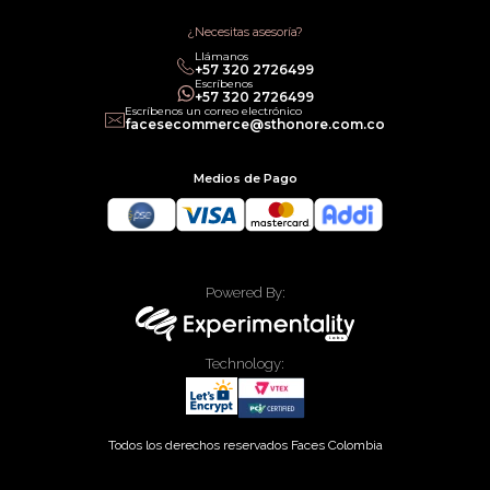
Términos de Servicios
Política legal de Gift Cards
¿Necesitas asesoría?
Llámanos
‎+57 320 2726499
Escríbenos
‎+57 320 2726499
Escríbenos un correo electrónico
facesecommerce@sthonore.com.co
Medios de Pago
Powered By:
Technology:
Todos los derechos reservados Faces Colombia