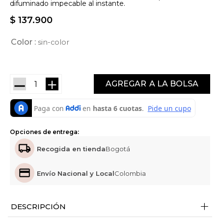
difuminado impecable al instante.
$
137
.
900
Color
sin-color
－
＋
AGREGAR
Opciones de entrega:
Recogida en tienda
Bogotá
Envío Nacional y Local
Colombia
+
DESCRIPCIÓN