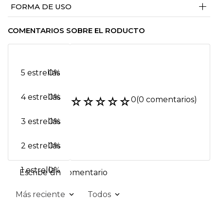
+
FORMA DE USO
COMENTARIOS SOBRE EL RODUCTO
5 estrellas
0%
4 estrellas
0%
☆
☆
☆
☆
☆
0
(0 comentarios)
3 estrellas
0%
2 estrellas
0%
1 estrella
0%
Escribe un comentario
Más reciente
Todos
Agregar comentario